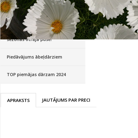
Palīglīdzekļi augu audzēšanai
(72)
Klientu Diena
Novatec - izcils mēslošanai arī
sezonas otrajā pusē!
Piedāvājums ābeļdārziem
TOP piemājas dārzam 2024
JAUTĀJUMS PAR PRECI
APRAKSTS