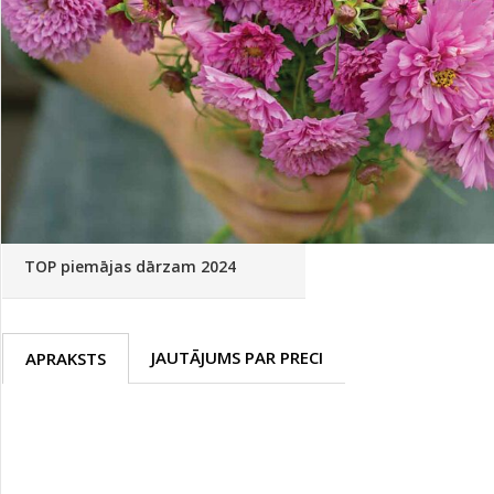
Palīglīdzekļi augu audzēšanai
(72)
Klientu Diena
Novatec - izcils mēslošanai arī
sezonas otrajā pusē!
Piedāvājums ābeļdārziem
TOP piemājas dārzam 2024
JAUTĀJUMS PAR PRECI
APRAKSTS