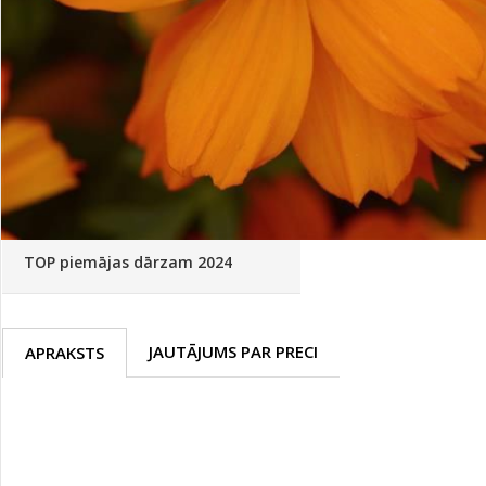
Palīglīdzekļi augu audzēšanai
(72)
Klientu Diena
Novatec - izcils mēslošanai arī
sezonas otrajā pusē!
Piedāvājums ābeļdārziem
TOP piemājas dārzam 2024
JAUTĀJUMS PAR PRECI
APRAKSTS