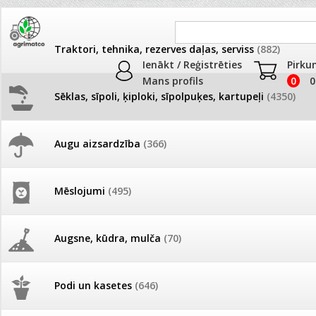
Traktori, tehnika, rezerves daļas, serviss
(882)
Ienākt / Reģistrēties
Pirku
Mans profils
0
0
Sēklas, sīpoli, ķiploki, sīpolpuķes, kartupeļi
(4350)
JAUNUMI
AKCIJAS
Augu aizsardzība
(366)
Dekoratīvie dārzeņi
Pašlasīšanas vietu katalogs
AKCIJAS komplekts - 
frēze + mulčieris + p
Produkti
»
Sēklas, sīpoli, ķiploki, sīpolpuķes, kartupeļi
»
Puķu sēk
Mēslojumi
(495)
Dekoratīvie dārzeņi
26.05. Vebinārs - Kā ierobežot
gliemežus piemājas dārzā un
AKCIJAS komplekts - S
Preču salīdzināšana
pilsētvidē?
frontālais iekrāvējs +
mulčieris + piekabe
Augsne, kūdra, mulča
(70)
Darba laiks Līgo svētkos
AKCIJAS komplekts - 
Podi un kasetes
(646)
frēze + mulčieris
Ūdens piemērotības noteikšana
Nav izvēlēta neviena prece salīdzināš
smidzinājumu veikšanai