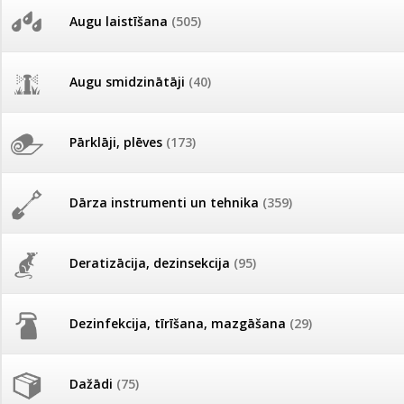
AKCIJAS komplekts - 
Augu laistīšana
(505)
MID MOWER + piekab
Pievienojies braucienam uz
Turkmenistānu!
IRRITEC Pilienlaistīš
Augu smidzinātāji
(40)
Tomātu sēklu katalogs
Pārklāji, plēves
(173)
Tomātu diena
Dārza instrumenti un tehnika
(359)
Tagad Vitrol GB arī 20kg
iepakojumā!
Deratizācija, dezinsekcija
(95)
Tomātu diena 21.augustā
Dezinfekcija, tīrīšana, mazgāšana
(29)
Ievešanas atļaujas 2025
Dažādi
(75)
Visas datu drošības lapas (DDL)
vienuviet