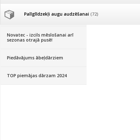
Palīglīdzekļi augu audzēšanai
(72)
Klientu Diena
Novatec - izcils mēslošanai arī
sezonas otrajā pusē!
Piedāvājums ābeļdārziem
TOP piemājas dārzam 2024