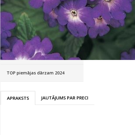
Palīglīdzekļi augu audzēšanai
(72)
Klientu Diena
Novatec - izcils mēslošanai arī
sezonas otrajā pusē!
Piedāvājums ābeļdārziem
TOP piemājas dārzam 2024
JAUTĀJUMS PAR PRECI
APRAKSTS