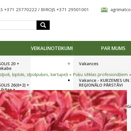
S +371 23770222 / BIROJS +371 29501001
agrimatco
VEIKALI
NOTEIKUMI
PAR MUMS
SOLIS 20 +
Vakances
iekabe
sīpoli, ķiploki, sīpolpuķes, kartupeļi
»
Puķu sēklas profesionāļiem
Vakance - KURZEMES UN
OLIS 26(6+2) +
REĢIONĀLO PĀRSTĀVI
 frēze +
Vakance - NOLIKTAVAS
STRĀDNIEKU VEIKALĀ RĪG
SOLIS 26 HST +
Pieteikties jaunumiem