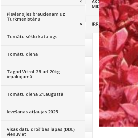
AKCIJAS komplekts - 
MID MOWER + piekab
Augsne, kūdra, mulča
(70)
Pievienojies braucienam uz
Turkmenistānu!
IRRITEC Pilienlaistīš
Podi un kasetes
(646)
Tomātu sēklu katalogs
Augu laistīšana
(505)
Tomātu diena
Augu smidzinātāji
(40)
Tagad Vitrol GB arī 20kg
iepakojumā!
Pārklāji, plēves
(173)
Tomātu diena 21.augustā
Dārza instrumenti un tehnika
(359)
Ievešanas atļaujas 2025
Deratizācija, dezinsekcija
(95)
Visas datu drošības lapas (DDL)
vienuviet