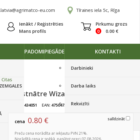
.latvia@agrimatco-eu.com
Tīraines iela 5c, Rīga
Ienākt / Reģistrēties
Pirkumu grozs
Mans profils
0
0.00
€
PADOMI
PIEGĀDE
KONTAKTI
Darbinieki
»
Citas
 ZEMGALES
Darba laiks
Skaistnātre Wizard Sunset 10 sēklas
Rekvizīti
artikuls:
434051
EAN:
4750473013354
Izpārdots
Ā
0.80
€
salīdzināt
cena
Piegādes grafiki
Preču cena norādīta ar iekļautu PVN 21%.
Norādītā cena ir spēkā, pasūtot preci 07.08.2026.