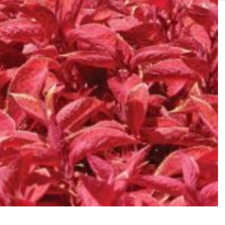
SOLIS 26 HST +
e
anas komplekti