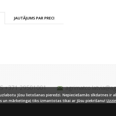
JAUTĀJUMS PAR PRECI
JS +371 29501001
agrimatco.latvia@a
labotu Jūsu lietošanas pieredzi. Nepieciešamās sīkdatnes ir akt
s un mārketinga) tiks izmantotas tikai ar Jūsu piekrišanu!
Uzzin