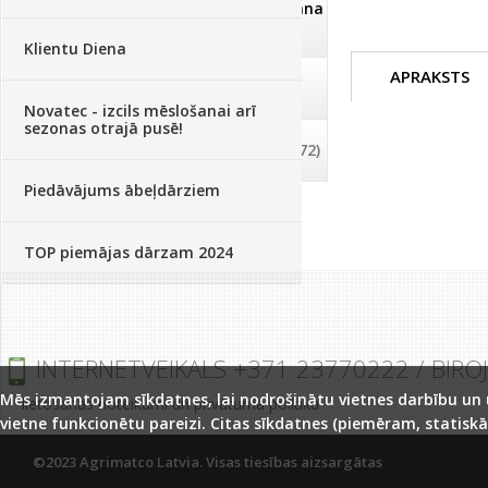
Dezinfekcija, tīrīšana, mazgāšana
(29)
Klientu Diena
APRAKSTS
Dažādi
(75)
Novatec - izcils mēslošanai arī
sezonas otrajā pusē!
Palīglīdzekļi augu audzēšanai
(72)
Piedāvājums ābeļdārziem
TOP piemājas dārzam 2024
INTERNETVEIKALS +371 23770222 / BIRO
Mēs izmantojam sīkdatnes, lai nodrošinātu vietnes darbību un uz
lietošanas noteikumi un privātuma politika
vietne funkcionētu pareizi. Citas sīkdatnes (piemēram, statiskā
©2023 Agrimatco Latvia. Visas tiesības aizsargātas