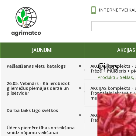
INTERNETVEIKAL
JAUNUMI
AKCIJAS
Citas
Pašlasīšanas vietu katalogs
AKCIJAS komplekts - 
Traktori, tehnika, rezerves daļas,
frēze + mulčieris + p
serviss
(882)
Produkti
»
Sēklas, 
26.05. Vebinārs - Kā ierobežot
gliemežus piemājas dārzā un
AKCIJAS komplekts - S
Sēklas, sīpoli, ķiploki, sīpolpuķes,
pilsētvidē?
frontālais iekrāvējs +
kartupeļi
(4350)
mulčieris + piekabe
Darba laiks Līgo svētkos
Augu aizsardzība
(366)
AKCIJAS komplekts - 
frēze + mulčieris
Ūdens piemērotības noteikšana
Mēslojumi
(495)
smidzinājumu veikšanai