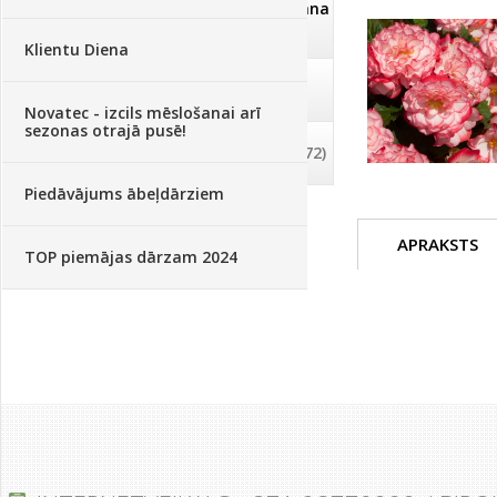
Dezinfekcija, tīrīšana, mazgāšana
(29)
Klientu Diena
Dažādi
(75)
Novatec - izcils mēslošanai arī
sezonas otrajā pusē!
Palīglīdzekļi augu audzēšanai
(72)
Piedāvājums ābeļdārziem
APRAKSTS
TOP piemājas dārzam 2024