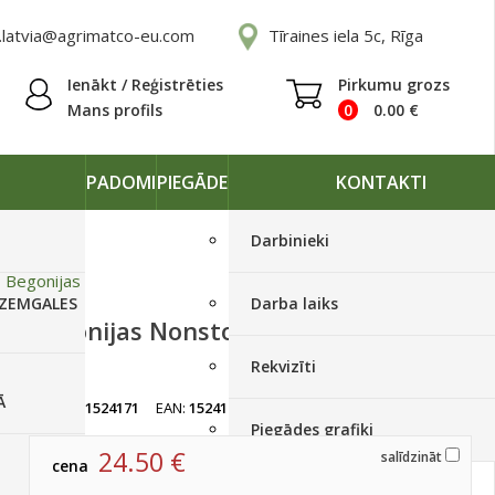
.latvia@agrimatco-eu.com
Tīraines iela 5c, Rīga
Ienākt / Reģistrēties
Pirkumu grozs
Mans profils
0
0.00
€
PADOMI
PIEGĀDE
KONTAKTI
Darbinieki
»
Begonijas
 ZEMGALES
Darba laiks
Begonijas Nonstop Rose Picotee 500
s(B)
Rekvizīti
Ā
artikuls:
1524171
EAN:
1524171
Izpārdots
Piegādes grafiki
24.50
€
salīdzināt
cena