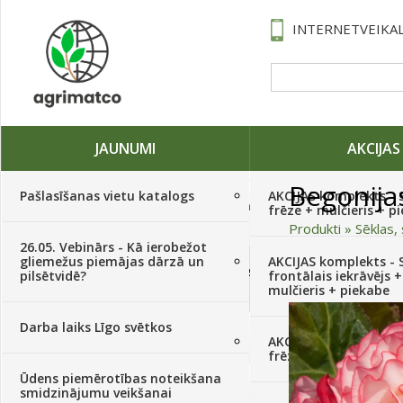
INTERNETVEIKAL
JAUNUMI
AKCIJAS
Begonija
Pašlasīšanas vietu katalogs
AKCIJAS komplekts - 
Traktori, tehnika, rezerves daļas,
frēze + mulčieris + p
serviss
(882)
Produkti
»
Sēklas, 
26.05. Vebinārs - Kā ierobežot
gliemežus piemājas dārzā un
AKCIJAS komplekts - S
Sēklas, sīpoli, ķiploki, sīpolpuķes,
pilsētvidē?
frontālais iekrāvējs +
kartupeļi
(4350)
mulčieris + piekabe
Darba laiks Līgo svētkos
Augu aizsardzība
(366)
AKCIJAS komplekts - 
frēze + mulčieris
Ūdens piemērotības noteikšana
Mēslojumi
(495)
smidzinājumu veikšanai