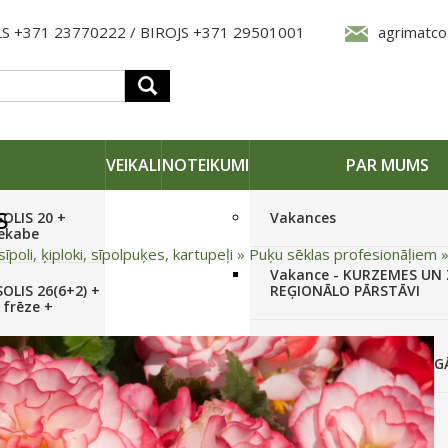
S +371 23770222 / BIROJS +371 29501001
agrimatco
VEIKALI
NOTEIKUMI
PAR MUMS
s
SOLIS 20 +
Vakances
iekabe
sīpoli, ķiploki, sīpolpuķes, kartupeļi
»
Puķu sēklas profesionāļiem
Vakance - KURZEMES UN
OLIS 26(6+2) +
REĢIONĀLO PĀRSTĀVI
 frēze +
Vakance - NOLIKTAVAS
STRĀDNIEKU VEIKALĀ RĪG
SOLIS 26 HST +
Pieteikties jaunumiem