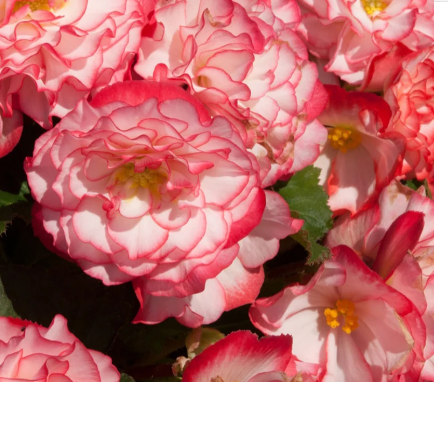
SOLIS 26 HST +
e
anas komplekti