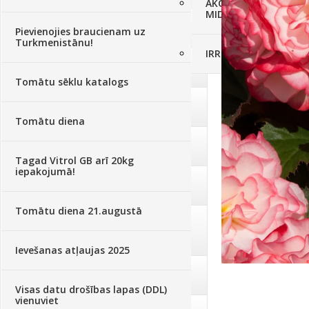
AKCIJAS komplekts - 
MID MOWER + piekab
Augsne, kūdra, mulča
(70)
Pievienojies braucienam uz
Turkmenistānu!
IRRITEC Pilienlaistīš
Podi un kasetes
(646)
Tomātu sēklu katalogs
Augu laistīšana
(505)
Tomātu diena
Augu smidzinātāji
(40)
Tagad Vitrol GB arī 20kg
iepakojumā!
Pārklāji, plēves
(173)
Tomātu diena 21.augustā
Dārza instrumenti un tehnika
(359)
Ievešanas atļaujas 2025
Deratizācija, dezinsekcija
(95)
Visas datu drošības lapas (DDL)
vienuviet