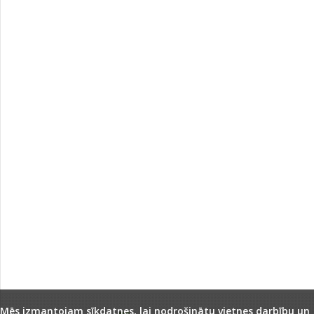
Mēs izmantojam sīkdatnes, lai nodrošinātu vietnes darbību un