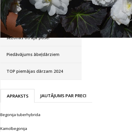
Palīglīdzekļi augu audzēšanai
(72)
Klientu Diena
Novatec - izcils mēslošanai arī
sezonas otrajā pusē!
Piedāvājums ābeļdārziem
TOP piemājas dārzam 2024
JAUTĀJUMS PAR PRECI
APRAKSTS
Begonija tuberhybrida
Kamolbegonija