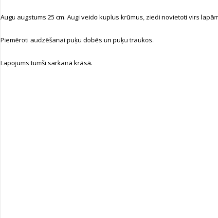
Augu augstums 25 cm. Augi veido kuplus krūmus, ziedi novietoti virs lapām. Zi
Piemēroti audzēšanai puķu dobēs un puķu traukos.
Lapojums tumši sarkanā krāsā.