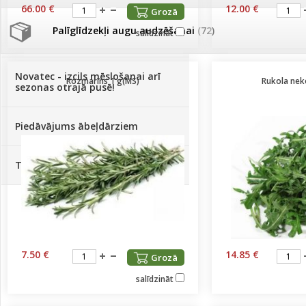
66.00 €
12.00 €
Grozā
Palīglīdzekļi augu audzēšanai
(72)
salīdzināt
Klientu Diena
Novatec - izcils mēslošanai arī
Rozmarīns 1 g(MS)
Rukola nek
sezonas otrajā pusē!
Piedāvājums ābeļdārziem
TOP piemājas dārzam 2024
7.50 €
14.85 €
Grozā
salīdzināt