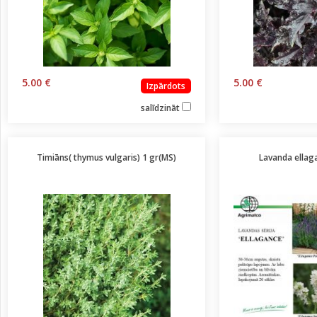
5.00 €
5.00 €
Izpārdots
salīdzināt
Timiāns( thymus vulgaris) 1 gr(MS)
Lavanda ellag