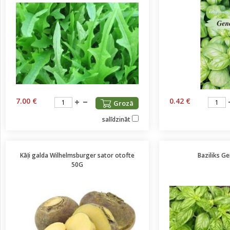
7.00 €
0.42 €
Grozā
salīdzināt
Kāļi galda Wilhelmsburger sator otofte
Baziliks G
50G