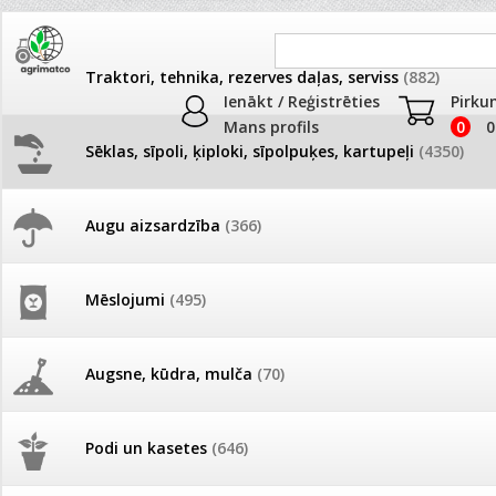
Traktori, tehnika, rezerves daļas, serviss
(882)
Ienākt / Reģistrēties
Pirku
Mans profils
0
0
Sēklas, sīpoli, ķiploki, sīpolpuķes, kartupeļi
(4350)
JAUNUMI
AKCIJAS
Augu aizsardzība
(366)
Garšaugu sēklas
Pašlasīšanas vietu katalogs
AKCIJAS komplekts - 
frēze + mulčieris + p
Produkti
»
Sēklas, sīpoli, ķiploki, sīpolpuķes, kartupeļi
»
Garšaugu
Mēslojumi
(495)
26.05. Vebinārs - Kā ierobežot
gliemežus piemājas dārzā un
AKCIJAS komplekts - S
Kārtot pēc
Skaits lapā
pilsētvidē?
frontālais iekrāvējs +
mulčieris + piekabe
Augsne, kūdra, mulča
(70)
Augļu,ziedu krāsa
Darba laiks Līgo svētkos
Sarkans
Violets
Zaļš
AKCIJAS komplekts - 
Podi un kasetes
(646)
frēze + mulčieris
Augļa svars
<100 gramiem
Ūdens piemērotības noteikšana
smidzinājumu veikšanai