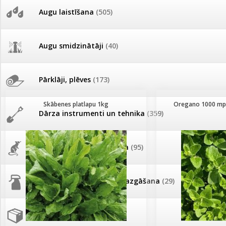
Sēklu skaits paciņā
līdz 20
AKCIJAS komplekts - 
Augu laistīšana
(505)
MID MOWER + piekab
Sēklu svars paciņā
līdz 20g
21-50g
Pievienojies braucienam uz
Turkmenistānu!
Kultūra
IRRITEC Pilienlaistīš
Augu smidzinātāji
(40)
Garšaugi
Zaļumi
Paprika, pipari
Tomātu sēklu katalogs
Pārklāji, plēves
(173)
Tomātu diena
Skābenes platlapu 1kg
Oregano 1000 mpl
Dārza instrumenti un tehnika
(359)
Tagad Vitrol GB arī 20kg
iepakojumā!
Deratizācija, dezinsekcija
(95)
Tomātu diena 21.augustā
Dezinfekcija, tīrīšana, mazgāšana
(29)
Ievešanas atļaujas 2025
Dažādi
(75)
Visas datu drošības lapas (DDL)
vienuviet