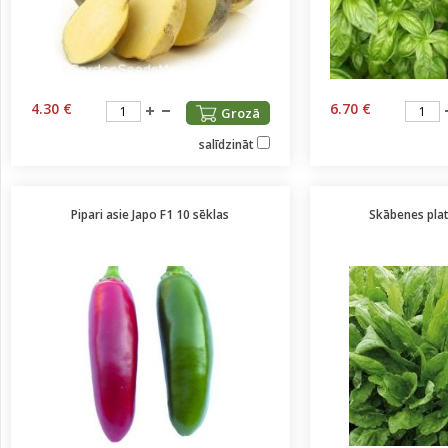
4.30 €
6.70 €
Grozā
salīdzināt
Pipari asie Japo F1 10 sēklas
Skābenes pla