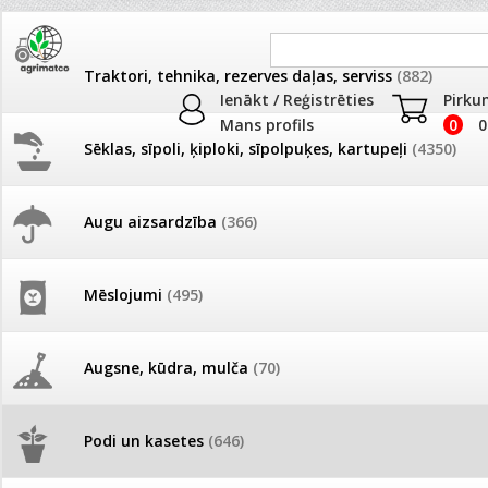
Traktori, tehnika, rezerves daļas, serviss
(882)
Ienākt / Reģistrēties
Pirku
Mans profils
0
0
Sēklas, sīpoli, ķiploki, sīpolpuķes, kartupeļi
(4350)
JAUNUMI
AKCIJAS
Augu aizsardzība
(366)
Podu palikņi
Pašlasīšanas vietu katalogs
AKCIJAS komplekts - 
frēze + mulčieris + p
Produkti
»
Podi un kasetes
»
Podu palikņi
Mēslojumi
(495)
26.05. Vebinārs - Kā ierobežot
Preču salīdzināšana
gliemežus piemājas dārzā un
AKCIJAS komplekts - S
pilsētvidē?
frontālais iekrāvējs +
mulčieris + piekabe
Augsne, kūdra, mulča
(70)
Darba laiks Līgo svētkos
AKCIJAS komplekts - 
Podi un kasetes
(646)
frēze + mulčieris
Nav izvēlēta neviena prece salīdzināš
Ūdens piemērotības noteikšana
smidzinājumu veikšanai