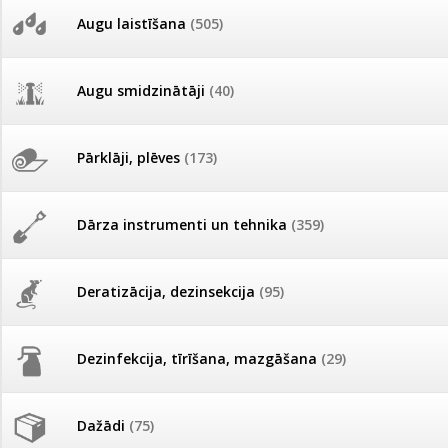
AKCIJAS komplekts - 
Augu laistīšana
(505)
MID MOWER + piekab
Pievienojies braucienam uz
Turkmenistānu!
IRRITEC Pilienlaistīš
Augu smidzinātāji
(40)
Tomātu sēklu katalogs
Pārklāji, plēves
(173)
Tomātu diena
Dārza instrumenti un tehnika
(359)
Tagad Vitrol GB arī 20kg
iepakojumā!
Deratizācija, dezinsekcija
(95)
Tomātu diena 21.augustā
Dezinfekcija, tīrīšana, mazgāšana
(29)
Ievešanas atļaujas 2025
Dažādi
(75)
Visas datu drošības lapas (DDL)
vienuviet