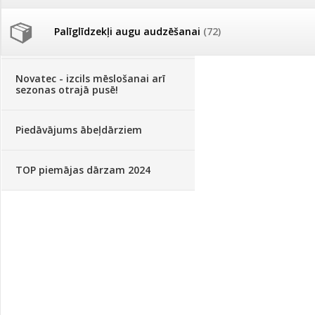
Palīglīdzekļi augu audzēšanai
(72)
Klientu Diena
Novatec - izcils mēslošanai arī
sezonas otrajā pusē!
Piedāvājums ābeļdārziem
TOP piemājas dārzam 2024