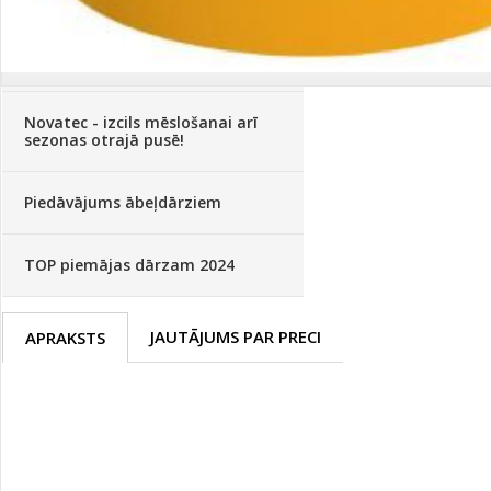
Palīglīdzekļi augu audzēšanai
(72)
Klientu Diena
Novatec - izcils mēslošanai arī
sezonas otrajā pusē!
Piedāvājums ābeļdārziem
TOP piemājas dārzam 2024
JAUTĀJUMS PAR PRECI
APRAKSTS