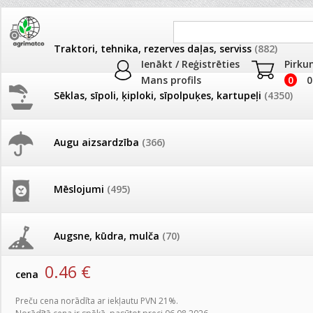
Traktori, tehnika, rezerves daļas, serviss
(882)
Ienākt / Reģistrēties
Pirku
Mans profils
0
0
Sēklas, sīpoli, ķiploki, sīpolpuķes, kartupeļi
(4350)
JAUNUMI
AKCIJAS
Augu aizsardzība
(366)
Podu palikņi
Pašlasīšanas vietu katalogs
AKCIJAS komplekts - 
frēze + mulčieris + p
Produkti
»
Podi un kasetes
»
Podu palikņi
Mēslojumi
(495)
26.05. Vebinārs - Kā ierobežot
gliemežus piemājas dārzā un
AKCIJAS komplekts - S
Podu palikņi Lofly PPLF155 dzelteni 1gb
pilsētvidē?
frontālais iekrāvējs +
mulčieris + piekabe
Augsne, kūdra, mulča
(70)
artikuls:
4255
EAN:
5905197077666
Darba laiks Līgo svētkos
0.46
€
AKCIJAS komplekts - 
cena
Podi un kasetes
(646)
frēze + mulčieris
Ūdens piemērotības noteikšana
Preču cena norādīta ar iekļautu PVN 21%.
smidzinājumu veikšanai