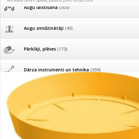
Norādītā cena ir spēkā, pasūtot preci 06.08.2026.
AKCIJAS komplekts - 
Augu laistīšana
(505)
MID MOWER + piekab
Pievienojies braucienam uz
Turkmenistānu!
IRRITEC Pilienlaistīš
Augu smidzinātāji
(40)
Tomātu sēklu katalogs
Pārklāji, plēves
(173)
Tomātu diena
Dārza instrumenti un tehnika
(359)
Tagad Vitrol GB arī 20kg
iepakojumā!
Deratizācija, dezinsekcija
(95)
Tomātu diena 21.augustā
Dezinfekcija, tīrīšana, mazgāšana
(29)
Ievešanas atļaujas 2025
Dažādi
(75)
Visas datu drošības lapas (DDL)
vienuviet