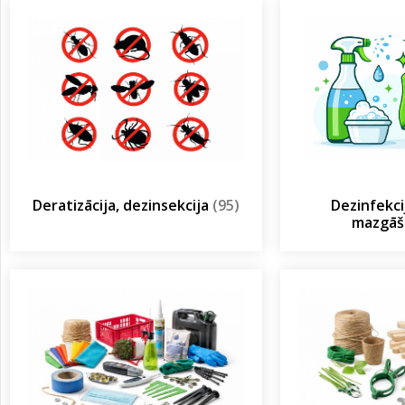
Deratizācija, dezinsekcija
(95)
Dezinfekcij
mazgā