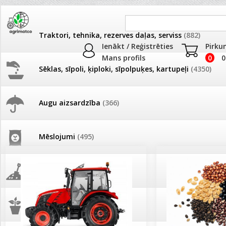
Traktori, tehnika, rezerves daļas, serviss
(882)
Ienākt / Reģistrēties
Pirku
Mans profils
0
0
Sēklas, sīpoli, ķiploki, sīpolpuķes, kartupeļi
(4350)
JAUNUMI
AKCIJAS
Augu aizsardzība
(366)
Pašlasīšanas vietu katalogs
AKCIJAS komplekts - 
frēze + mulčieris + p
Mēslojumi
(495)
26.05. Vebinārs - Kā ierobežot
gliemežus piemājas dārzā un
AKCIJAS komplekts - S
pilsētvidē?
frontālais iekrāvējs +
mulčieris + piekabe
Augsne, kūdra, mulča
(70)
Darba laiks Līgo svētkos
AKCIJAS komplekts - 
Podi un kasetes
(646)
frēze + mulčieris
Ūdens piemērotības noteikšana
smidzinājumu veikšanai