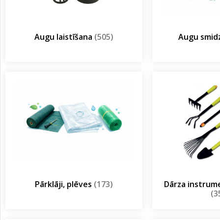
Augu laistīšana
(505)
Augu smidz
Pārklāji, plēves
(173)
Dārza instrum
(3