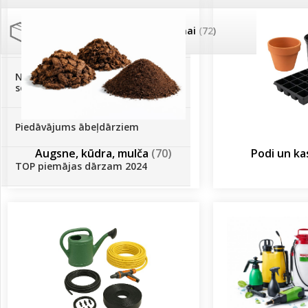
Palīglīdzekļi augu audzēšanai
(72)
Klientu Diena
Novatec - izcils mēslošanai arī
sezonas otrajā pusē!
Piedāvājums ābeļdārziem
Augsne, kūdra, mulča
(70)
Podi un k
TOP piemājas dārzam 2024