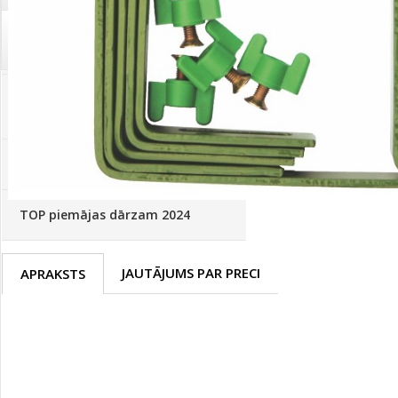
Palīglīdzekļi augu audzēšanai
(72)
Klientu Diena
Novatec - izcils mēslošanai arī
sezonas otrajā pusē!
Piedāvājums ābeļdārziem
TOP piemājas dārzam 2024
JAUTĀJUMS PAR PRECI
APRAKSTS