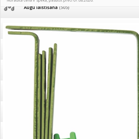
Norādītā cena ir spēkā, pasūtot preci 07.08.2026.
AKCIJAS komplekts - 
Augu laistīšana
(505)
MID MOWER + piekab
Pievienojies braucienam uz
Turkmenistānu!
IRRITEC Pilienlaistīš
Augu smidzinātāji
(40)
Tomātu sēklu katalogs
Pārklāji, plēves
(173)
Tomātu diena
Dārza instrumenti un tehnika
(359)
Tagad Vitrol GB arī 20kg
iepakojumā!
Deratizācija, dezinsekcija
(95)
Tomātu diena 21.augustā
Dezinfekcija, tīrīšana, mazgāšana
(29)
Ievešanas atļaujas 2025
Dažādi
(75)
Visas datu drošības lapas (DDL)
vienuviet