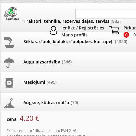
Traktori, tehnika, rezerves daļas, serviss
(882)
Ienākt / Reģistrēties
Pirku
Mans profils
0
0
Sēklas, sīpoli, ķiploki, sīpolpuķes, kartupeļi
(4350)
JAUNUMI
AKCIJAS
Augu aizsardzība
(366)
Balkoniem
Pašlasīšanas vietu katalogs
AKCIJAS komplekts - 
frēze + mulčieris + p
Produkti
»
Podi un kasetes
»
Balkoniem
Mēslojumi
(495)
26.05. Vebinārs - Kā ierobežot
gliemežus piemājas dārzā un
AKCIJAS komplekts - S
Stiprinājums balkona kastēm t. brūns, GR5070R
pilsētvidē?
frontālais iekrāvējs +
mulčieris + piekabe
Augsne, kūdra, mulča
(70)
artikuls:
4671
EAN:
5904842050719
Darba laiks Līgo svētkos
4.20
€
AKCIJAS komplekts - 
cena
Podi un kasetes
(646)
frēze + mulčieris
Ūdens piemērotības noteikšana
Preču cena norādīta ar iekļautu PVN 21%.
smidzinājumu veikšanai