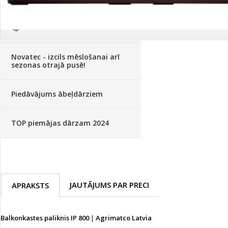
Palīglīdzekļi augu audzēšanai
(72)
Klientu Diena
Novatec - izcils mēslošanai arī
sezonas otrajā pusē!
Piedāvājums ābeļdārziem
TOP piemājas dārzam 2024
JAUTĀJUMS PAR PRECI
APRAKSTS
Balkonkastes paliknis IP 800
|
Agrimatco Latvia