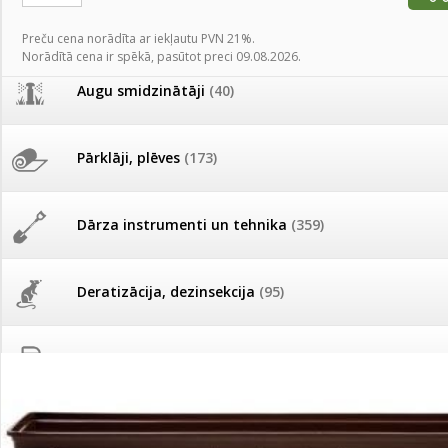
AKCIJAS komplekts - 
Augu laistīšana
(505)
MID MOWER + piekab
Preču cena norādīta ar iekļautu PVN 21%.
Pievienojies braucienam uz
Norādītā cena ir spēkā, pasūtot preci 09.08.2026.
Turkmenistānu!
IRRITEC Pilienlaistīš
Augu smidzinātāji
(40)
Tomātu sēklu katalogs
Pārklāji, plēves
(173)
Tomātu diena
Dārza instrumenti un tehnika
(359)
Tagad Vitrol GB arī 20kg
iepakojumā!
Deratizācija, dezinsekcija
(95)
Tomātu diena 21.augustā
Dezinfekcija, tīrīšana, mazgāšana
(29)
Ievešanas atļaujas 2025
Dažādi
(75)
Visas datu drošības lapas (DDL)
vienuviet