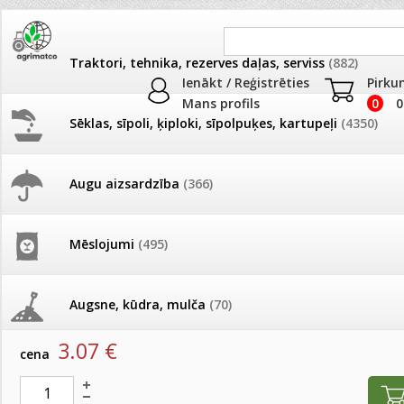
Traktori, tehnika, rezerves daļas, serviss
(882)
Ienākt / Reģistrēties
Pirku
Mans profils
0
0
Sēklas, sīpoli, ķiploki, sīpolpuķes, kartupeļi
(4350)
JAUNUMI
AKCIJAS
Augu aizsardzība
(366)
Balkoniem
Pašlasīšanas vietu katalogs
AKCIJAS komplekts - 
frēze + mulčieris + p
Produkti
»
Podi un kasetes
»
Balkoniem
Mēslojumi
(495)
26.05. Vebinārs - Kā ierobežot
gliemežus piemājas dārzā un
AKCIJAS komplekts - S
Balkonkastu paliknis 80cm tumši brūns Agro80 IP8
pilsētvidē?
frontālais iekrāvējs +
mulčieris + piekabe
Augsne, kūdra, mulča
(70)
artikuls:
1285
EAN:
5905197355214
Darba laiks Līgo svētkos
3.07
€
AKCIJAS komplekts - 
cena
Podi un kasetes
(646)
frēze + mulčieris
Ūdens piemērotības noteikšana
smidzinājumu veikšanai