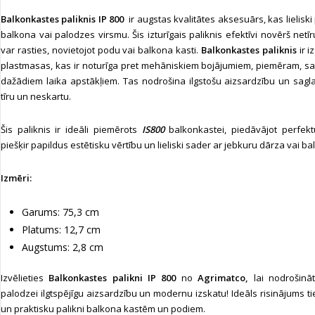
Balkonkastes paliknis IP 800
ir augstas kvalitātes aksesuārs, kas lieliski
balkona vai palodzes virsmu. Šis izturīgais paliknis efektīvi novērš ne
var rasties, novietojot podu vai balkona kasti.
Balkonkastes paliknis
ir i
plastmasas, kas ir noturīga pret mehāniskiem bojājumiem, piemēram, s
dažādiem laika apstākļiem. Tas nodrošina ilgstošu aizsardzību un sag
tīru un neskartu.
Šis paliknis ir ideāli piemērots
IS800
balkonkastei, piedāvājot perfek
piešķir papildus estētisku vērtību un lieliski sader ar jebkuru dārza vai ba
Izmēri:
Garums: 75,3 cm
Platums: 12,7 cm
Augstums: 2,8 cm
Izvēlieties
Balkonkastes palikni IP 800
no
Agrimatco,
lai nodrošin
palodzei ilgtspējīgu aizsardzību un modernu izskatu! Ideāls risinājums ti
un praktisku palikni balkona kastēm un podiem.