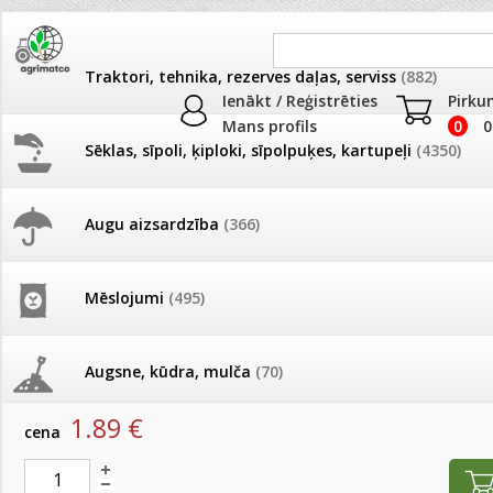
Traktori, tehnika, rezerves daļas, serviss
(882)
Ienākt / Reģistrēties
Pirku
Mans profils
0
0
Sēklas, sīpoli, ķiploki, sīpolpuķes, kartupeļi
(4350)
JAUNUMI
AKCIJAS
Augu aizsardzība
(366)
Balkoniem
Pašlasīšanas vietu katalogs
AKCIJAS komplekts - 
frēze + mulčieris + p
Produkti
»
Podi un kasetes
»
Balkoniem
Mēslojumi
(495)
26.05. Vebinārs - Kā ierobežot
gliemežus piemājas dārzā un
AKCIJAS komplekts - S
Balkonkastu paliknis 60cm tumši brūns Agro60 IP6
pilsētvidē?
frontālais iekrāvējs +
mulčieris + piekabe
Augsne, kūdra, mulča
(70)
artikuls:
1286
EAN:
5905197355177
Darba laiks Līgo svētkos
1.89
€
AKCIJAS komplekts - 
cena
Podi un kasetes
(646)
frēze + mulčieris
Ūdens piemērotības noteikšana
smidzinājumu veikšanai