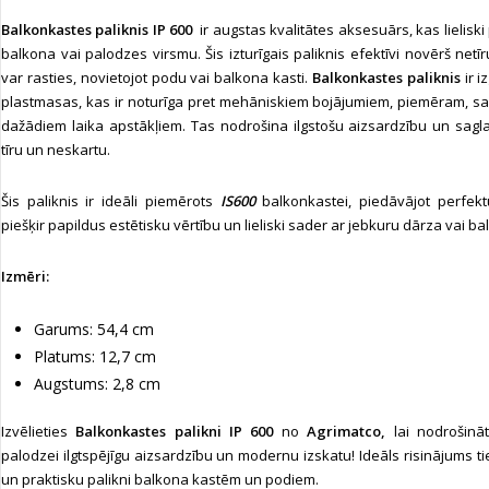
Balkonkastes paliknis IP 600
ir augstas kvalitātes aksesuārs, kas lieliski
balkona vai palodzes virsmu. Šis izturīgais paliknis efektīvi novērš ne
var rasties, novietojot podu vai balkona kasti.
Balkonkastes paliknis
ir i
plastmasas, kas ir noturīga pret mehāniskiem bojājumiem, piemēram, s
dažādiem laika apstākļiem. Tas nodrošina ilgstošu aizsardzību un sag
tīru un neskartu.
Šis paliknis ir ideāli piemērots
IS600
balkonkastei, piedāvājot perfek
piešķir papildus estētisku vērtību un lieliski sader ar jebkuru dārza vai ba
Izmēri:
Garums: 54,4 cm
Platums: 12,7 cm
Augstums: 2,8 cm
Izvēlieties
Balkonkastes palikni IP 600
no
Agrimatco,
lai nodrošin
palodzei ilgtspējīgu aizsardzību un modernu izskatu! Ideāls risinājums ti
un praktisku palikni balkona kastēm un podiem.