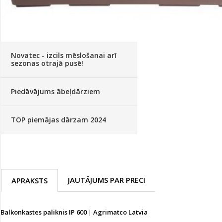
Palīglīdzekļi augu audzēšanai
(72)
Klientu Diena
Novatec - izcils mēslošanai arī
sezonas otrajā pusē!
Piedāvājums ābeļdārziem
TOP piemājas dārzam 2024
JAUTĀJUMS PAR PRECI
APRAKSTS
Balkonkastes paliknis IP 600
|
Agrimatco Latvia