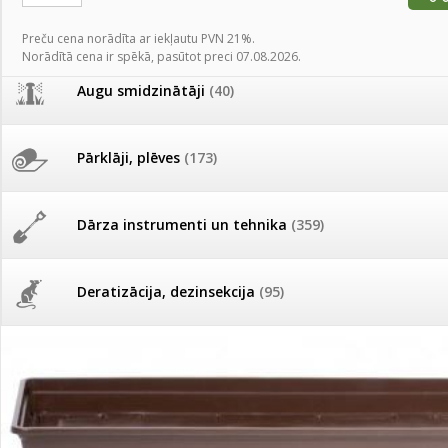
AKCIJAS komplekts - 
Augu laistīšana
(505)
MID MOWER + piekab
Preču cena norādīta ar iekļautu PVN 21%.
Pievienojies braucienam uz
Norādītā cena ir spēkā, pasūtot preci 07.08.2026.
Turkmenistānu!
IRRITEC Pilienlaistīš
Augu smidzinātāji
(40)
Tomātu sēklu katalogs
Pārklāji, plēves
(173)
Tomātu diena
Dārza instrumenti un tehnika
(359)
Tagad Vitrol GB arī 20kg
iepakojumā!
Deratizācija, dezinsekcija
(95)
Tomātu diena 21.augustā
Dezinfekcija, tīrīšana, mazgāšana
(29)
Ievešanas atļaujas 2025
Dažādi
(75)
Visas datu drošības lapas (DDL)
vienuviet