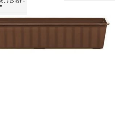
SOLIS 26 HST +
e
anas komplekti