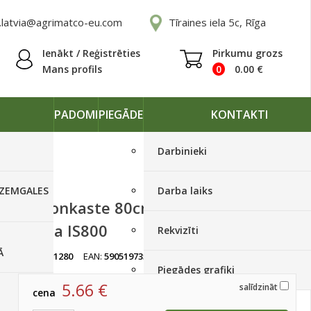
.latvia@agrimatco-eu.com
Tīraines iela 5c, Rīga
Ienākt / Reģistrēties
Pirkumu grozs
Mans profils
0
0.00
€
PADOMI
PIEGĀDE
KONTAKTI
Darbinieki
 ZEMGALES
Darba laiks
Balkonkaste 80cm AGRO tumši
brūna IS800
Rekvizīti
Ā
artikuls:
1280
EAN:
5905197355207
Ir noliktavā, < 10 gab.
Piegādes grafiki
5.66
€
salīdzināt
cena