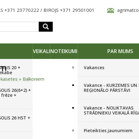
S +371 23770222 / BIROJS +371 29501001
agrimatco
VEIKALI
NOTEIKUMI
PAR MUMS
em
SOLIS 20 +
Vakances
iekabe
 kasetes
»
Balkoniem
Vakance - KURZEMES UN
OLIS 26(6+2) +
REĢIONĀLO PĀRSTĀVI
 frēze +
Vakance - NOLIKTAVAS
STRĀDNIEKU VEIKALĀ RĪG
SOLIS 26 HST +
Pieteikties jaunumiem