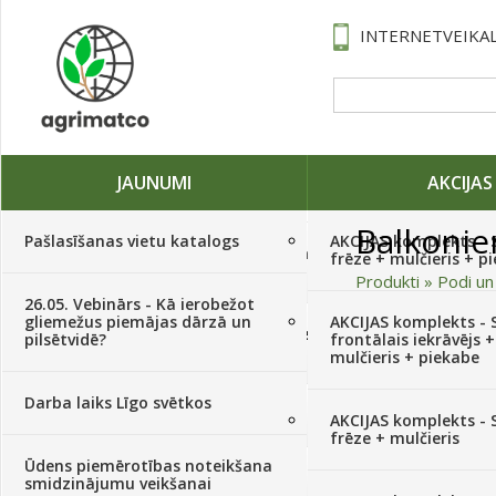
INTERNETVEIKAL
JAUNUMI
AKCIJAS
Balkoni
Pašlasīšanas vietu katalogs
AKCIJAS komplekts - 
Traktori, tehnika, rezerves daļas,
frēze + mulčieris + p
serviss
(882)
Produkti
»
Podi un
26.05. Vebinārs - Kā ierobežot
gliemežus piemājas dārzā un
AKCIJAS komplekts - S
Sēklas, sīpoli, ķiploki, sīpolpuķes,
pilsētvidē?
frontālais iekrāvējs +
kartupeļi
(4350)
mulčieris + piekabe
Darba laiks Līgo svētkos
Augu aizsardzība
(366)
AKCIJAS komplekts - 
frēze + mulčieris
Ūdens piemērotības noteikšana
Mēslojumi
(495)
smidzinājumu veikšanai