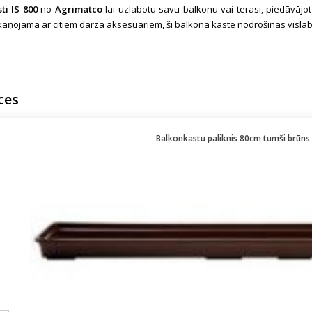
ti IS 800
no
Agrimatco
lai uzlabotu savu balkonu vai terasi, piedāvājo
kaņojama ar citiem dārza aksesuāriem, šī balkona kaste nodrošinās visla
ces
Balkonkastu paliknis 80cm tumši brūns