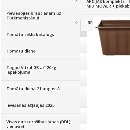
AKCIJAS komplekts - 
MID MOWER + piekab
Augsne, kūdra, mulča
(70)
Pievienojies braucienam uz
Turkmenistānu!
IRRITEC Pilienlaistīš
Podi un kasetes
(646)
Tomātu sēklu katalogs
Augu laistīšana
(505)
Tomātu diena
Augu smidzinātāji
(40)
Tagad Vitrol GB arī 20kg
iepakojumā!
Pārklāji, plēves
(173)
Tomātu diena 21.augustā
Dārza instrumenti un tehnika
(359)
Ievešanas atļaujas 2025
Deratizācija, dezinsekcija
(95)
Visas datu drošības lapas (DDL)
vienuviet