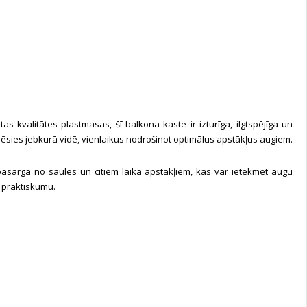
s kvalitātes plastmasas, šī balkona kaste ir izturīga, ilgtspējīga un
ederēsies jebkurā vidē, vienlaikus nodrošinot optimālus apstākļus augiem.
ls pasargā no saules un citiem laika apstākļiem, kas var ietekmēt augu
 praktiskumu.