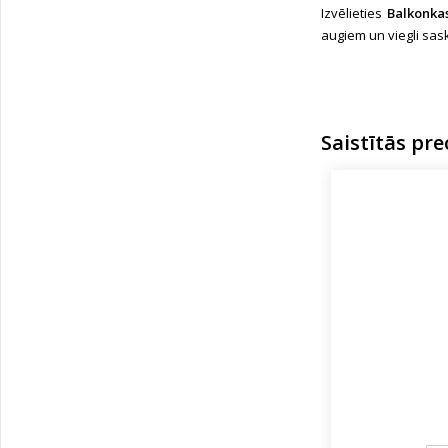
Izvēlieties
Balkonkas
augiem un viegli sas
Saistītās pre