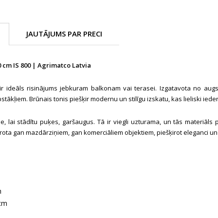
JAUTĀJUMS PAR PRECI
 cm IS 800 | Agrimatco Latvia
ir ideāls risinājums jebkuram balkonam vai terasei. Izgatavota no augsta
pstākļiem. Brūnais tonis piešķir modernu un stilīgu izskatu, kas lieliski i
vēle, lai stādītu puķes, garšaugus. Tā ir viegli uzturama, un tās materiā
rota gan mazdārziņiem, gan komerciāliem objektiem, piešķirot eleganci un
m
m
 cm