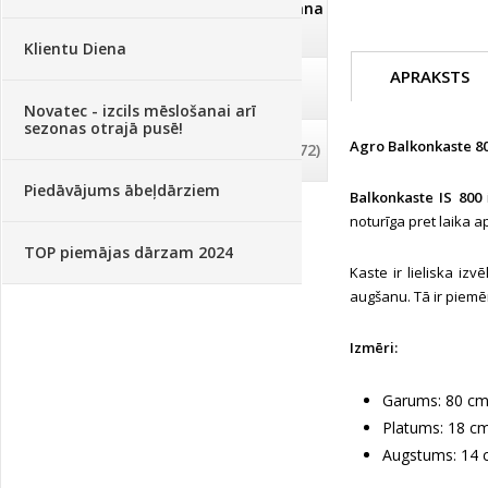
Dezinfekcija, tīrīšana, mazgāšana
(29)
Klientu Diena
APRAKSTS
Dažādi
(75)
Novatec - izcils mēslošanai arī
sezonas otrajā pusē!
Agro Balkonkaste 80
Palīglīdzekļi augu audzēšanai
(72)
Piedāvājums ābeļdārziem
Balkonkaste IS 800
noturīga pret laika a
TOP piemājas dārzam 2024
Kaste ir lieliska iz
augšanu. Tā ir piemē
Izmēri:
Garums: 80 c
Platums: 18 c
Augstums: 14