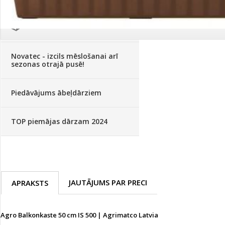
Palīglīdzekļi augu audzēšanai
(72)
Klientu Diena
Novatec - izcils mēslošanai arī
sezonas otrajā pusē!
Piedāvājums ābeļdārziem
TOP piemājas dārzam 2024
JAUTĀJUMS PAR PRECI
APRAKSTS
Agro Balkonkaste 50 cm IS 500 | Agrimatco Latvia