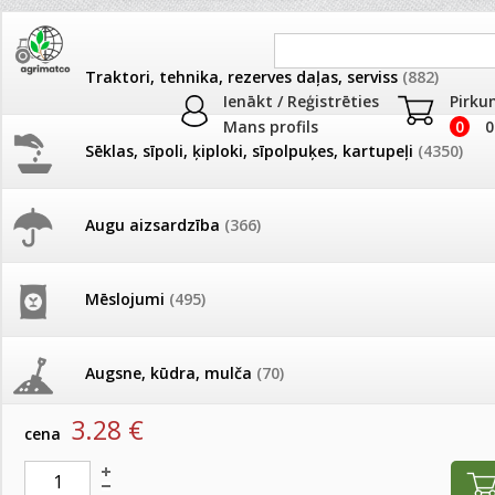
Traktori, tehnika, rezerves daļas, serviss
(882)
Ienākt / Reģistrēties
Pirku
Mans profils
0
0
Sēklas, sīpoli, ķiploki, sīpolpuķes, kartupeļi
(4350)
JAUNUMI
AKCIJAS
Augu aizsardzība
(366)
Balkoniem
Pašlasīšanas vietu katalogs
AKCIJAS komplekts - 
frēze + mulčieris + p
Produkti
»
Podi un kasetes
»
Balkoniem
Mēslojumi
(495)
26.05. Vebinārs - Kā ierobežot
gliemežus piemājas dārzā un
AKCIJAS komplekts - S
Balkonkaste 50cm AGRO tumši brūna IS500
pilsētvidē?
frontālais iekrāvējs +
mulčieris + piekabe
Augsne, kūdra, mulča
(70)
artikuls:
1282
EAN:
5905197355184
Darba laiks Līgo svētkos
3.28
€
AKCIJAS komplekts - 
cena
Podi un kasetes
(646)
frēze + mulčieris
Ūdens piemērotības noteikšana
smidzinājumu veikšanai