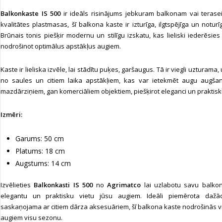
Balkonkaste IS 500
ir ideāls risinājums jebkuram balkonam vai terase
kvalitātes plastmasas, šī balkona kaste ir izturīga, ilgtspējīga un noturī
Brūnais tonis piešķir modernu un stilīgu izskatu, kas lieliski iederēsies
nodrošinot optimālus apstākļus augiem.
Kaste ir lieliska izvēle, lai stādītu puķes, garšaugus. Tā ir viegli uzturama
no saules un citiem laika apstākļiem, kas var ietekmēt augu augša
mazdārziņiem, gan komerciāliem objektiem, piešķirot eleganci un praktis
Izmēri:
Garums: 50 cm
Platums: 18 cm
Augstums: 14 cm
Izvēlieties
Balkonkasti IS 500
no
Agrimatco
lai uzlabotu savu balkonu
elegantu un praktisku vietu jūsu augiem. Ideāli piemērota dažā
saskaņojama ar citiem dārza aksesuāriem, šī balkona kaste nodrošinās v
augiem visu sezonu.