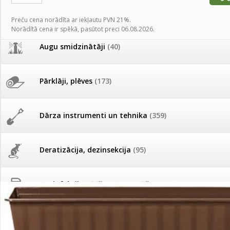
AKCIJAS komplekts - 
Augu laistīšana
(505)
MID MOWER + piekab
Preču cena norādīta ar iekļautu PVN 21%.
Pievienojies braucienam uz
Norādītā cena ir spēkā, pasūtot preci 06.08.2026.
Turkmenistānu!
IRRITEC Pilienlaistīš
Augu smidzinātāji
(40)
Tomātu sēklu katalogs
Pārklāji, plēves
(173)
Tomātu diena
Dārza instrumenti un tehnika
(359)
Tagad Vitrol GB arī 20kg
iepakojumā!
Deratizācija, dezinsekcija
(95)
Tomātu diena 21.augustā
Dezinfekcija, tīrīšana, mazgāšana
(29)
Ievešanas atļaujas 2025
Dažādi
(75)
Visas datu drošības lapas (DDL)
vienuviet