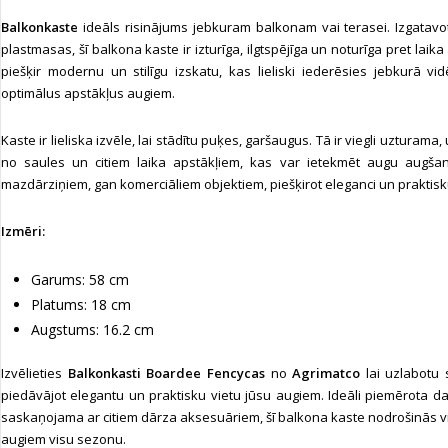
Balkonkaste
ideāls risinājums jebkuram balkonam vai terasei. Izgatavo
plastmasas, šī balkona kaste ir izturīga, ilgtspējīga un noturīga pret laik
piešķir modernu un stilīgu izskatu, kas lieliski iederēsies jebkurā vid
optimālus apstākļus augiem.
Kaste ir lieliska izvēle, lai stādītu puķes, garšaugus. Tā ir viegli uzturama
no saules un citiem laika apstākļiem, kas var ietekmēt augu augša
mazdārziņiem, gan komerciāliem objektiem, piešķirot eleganci un praktis
Izmēri:
Garums: 58 cm
Platums: 18 cm
Augstums: 16.2 cm
Izvēlieties
Balkonkasti Boardee Fencycas
no
Agrimatco
lai uzlabotu 
piedāvājot elegantu un praktisku vietu jūsu augiem. Ideāli piemērota d
saskaņojama ar citiem dārza aksesuāriem, šī balkona kaste nodrošinās v
augiem visu sezonu.