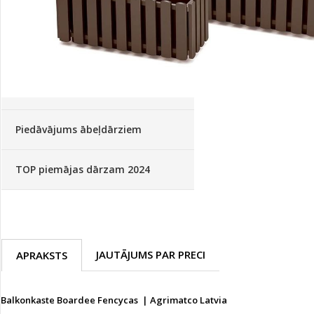
Palīglīdzekļi augu audzēšanai
(72)
Klientu Diena
Novatec - izcils mēslošanai arī
sezonas otrajā pusē!
Piedāvājums ābeļdārziem
TOP piemājas dārzam 2024
JAUTĀJUMS PAR PRECI
APRAKSTS
Balkonkaste Boardee Fencycas | Agrimatco Latvia