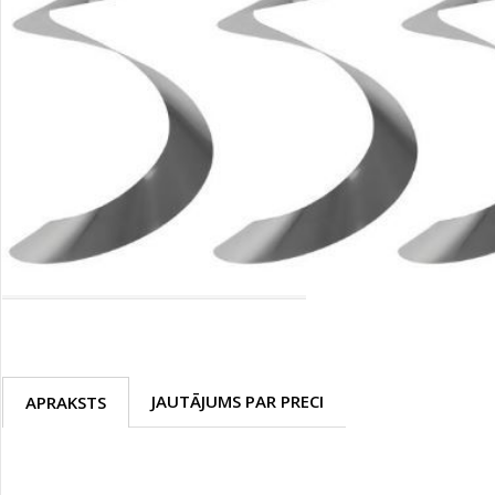
Palīglīdzekļi augu audzēšanai
(72)
Klientu Diena
Novatec - izcils mēslošanai arī
sezonas otrajā pusē!
Piedāvājums ābeļdārziem
TOP piemājas dārzam 2024
JAUTĀJUMS PAR PRECI
APRAKSTS