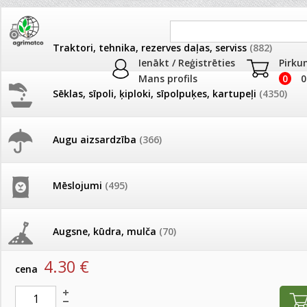
Traktori, tehnika, rezerves daļas, serviss
(882)
Ienākt / Reģistrēties
Pirku
Mans profils
0
0
Sēklas, sīpoli, ķiploki, sīpolpuķes, kartupeļi
(4350)
JAUNUMI
AKCIJAS
Augu aizsardzība
(366)
Pret putnu tīkli
Pašlasīšanas vietu katalogs
AKCIJAS komplekts - 
frēze + mulčieris + p
Produkti
»
Pārklāji, plēves
»
Pret putnu tīkli
Mēslojumi
(495)
26.05. Vebinārs - Kā ierobežot
gliemežus piemājas dārzā un
AKCIJAS komplekts - S
Putnu atbaidītājs GR0213 3gb
pilsētvidē?
frontālais iekrāvējs +
mulčieris + piekabe
Augsne, kūdra, mulča
(70)
artikuls:
1320
EAN:
5904842002138
Darba laiks Līgo svētkos
4.30
€
AKCIJAS komplekts - 
cena
Podi un kasetes
(646)
frēze + mulčieris
Ūdens piemērotības noteikšana
smidzinājumu veikšanai