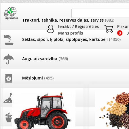
Traktori, tehnika, rezerves daļas, serviss
(882)
Ienākt / Reģistrēties
Pirku
Mans profils
0
0
Sēklas, sīpoli, ķiploki, sīpolpuķes, kartupeļi
(4350)
JAUNUMI
AKCIJAS
Augu aizsardzība
(366)
Pašlasīšanas vietu katalogs
AKCIJAS komplekts - 
frēze + mulčieris + p
Mēslojumi
(495)
26.05. Vebinārs - Kā ierobežot
gliemežus piemājas dārzā un
AKCIJAS komplekts - S
pilsētvidē?
frontālais iekrāvējs +
mulčieris + piekabe
Augsne, kūdra, mulča
(70)
Darba laiks Līgo svētkos
AKCIJAS komplekts - 
Podi un kasetes
(646)
frēze + mulčieris
Ūdens piemērotības noteikšana
smidzinājumu veikšanai