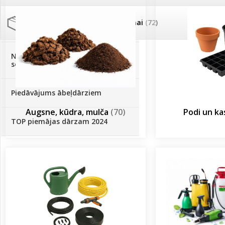
Palīglīdzekļi augu audzēšanai
(72)
Klientu Diena
Novatec - izcils mēslošanai arī
sezonas otrajā pusē!
Piedāvājums ābeļdārziem
Augsne, kūdra, mulča
(70)
Podi un k
TOP piemājas dārzam 2024