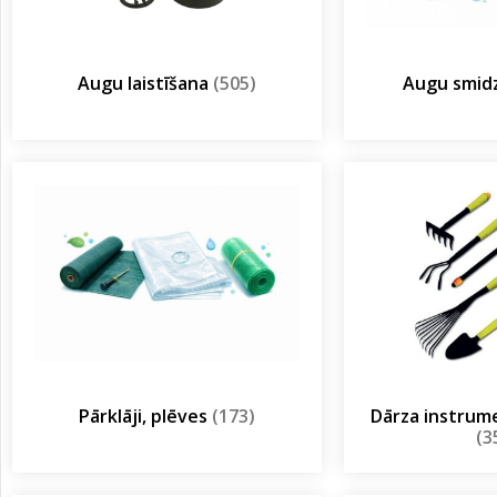
Augu laistīšana
(505)
Augu smidz
Pārklāji, plēves
(173)
Dārza instrum
(3