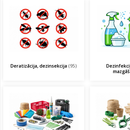
Deratizācija, dezinsekcija
(95)
Dezinfekcij
mazgā