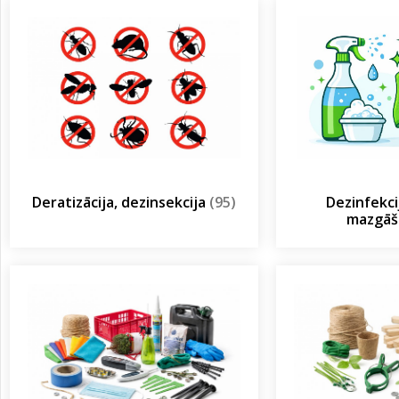
Deratizācija, dezinsekcija
(95)
Dezinfekcij
mazgā