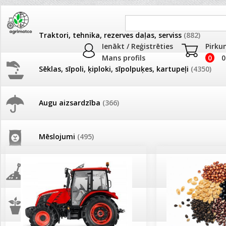
Traktori, tehnika, rezerves daļas, serviss
(882)
Ienākt / Reģistrēties
Pirku
Mans profils
0
0
Sēklas, sīpoli, ķiploki, sīpolpuķes, kartupeļi
(4350)
JAUNUMI
AKCIJAS
Augu aizsardzība
(366)
Pašlasīšanas vietu katalogs
AKCIJAS komplekts - 
frēze + mulčieris + p
Mēslojumi
(495)
26.05. Vebinārs - Kā ierobežot
gliemežus piemājas dārzā un
AKCIJAS komplekts - S
pilsētvidē?
frontālais iekrāvējs +
mulčieris + piekabe
Augsne, kūdra, mulča
(70)
Darba laiks Līgo svētkos
AKCIJAS komplekts - 
Podi un kasetes
(646)
frēze + mulčieris
Ūdens piemērotības noteikšana
smidzinājumu veikšanai