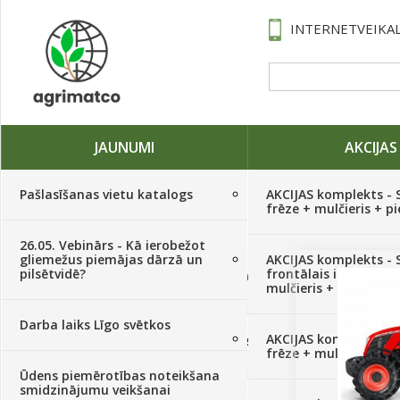
INTERNETVEIKAL
JAUNUMI
AKCIJAS
Pašlasīšanas vietu katalogs
AKCIJAS komplekts - 
frēze + mulčieris + p
26.05. Vebinārs - Kā ierobežot
gliemežus piemājas dārzā un
AKCIJAS komplekts - S
pilsētvidē?
frontālais iekrāvējs +
Traktori, tehnika, rezerves daļas,
mulčieris + piekabe
serviss
(882)
Darba laiks Līgo svētkos
AKCIJAS komplekts - 
Sēklas, sīpoli, ķiploki, sīpolpuķes,
frēze + mulčieris
kartupeļi
(4350)
Ūdens piemērotības noteikšana
smidzinājumu veikšanai