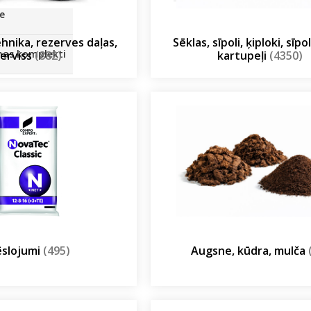
SOLIS 26 HST +
e
ehnika, rezerves daļas,
Sēklas, sīpoli, ķiploki, sīp
anas komplekti
erviss
(882)
kartupeļi
(4350)
slojumi
(495)
Augsne, kūdra, mulča