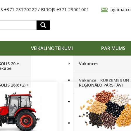
S +371 23770222 / BIROJS +371 29501001
agrimatco
VEIKALI
NOTEIKUMI
PAR MUMS
SOLIS 20 +
Vakances
iekabe
Vakance - KURZEMES UN
OLIS 26(6+2) +
REĢIONĀLO PĀRSTĀVI
 frēze +
Vakance - NOLIKTAVAS
STRĀDNIEKU VEIKALĀ RĪG
SOLIS 26 HST +
Pieteikties jaunumiem