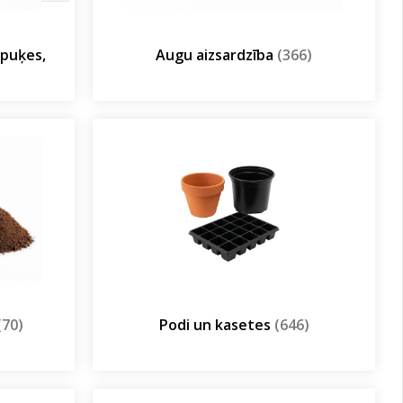
olpuķes,
Augu aizsardzība
(366)
(70)
Podi un kasetes
(646)