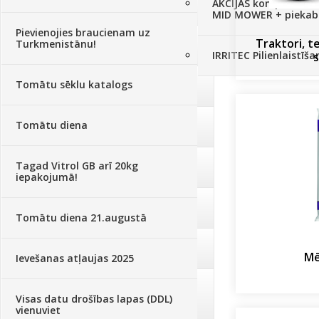
AKCIJAS komplekts - 
Augu aizsardzība
(366)
MID MOWER + piekab
Pievienojies braucienam uz
Traktori, t
Turkmenistānu!
Mēslojumi
(495)
IRRITEC Pilienlaistīš
s
Tomātu sēklu katalogs
Augsne, kūdra, mulča
(70)
Tomātu diena
Podi un kasetes
(646)
Tagad Vitrol GB arī 20kg
Augu laistīšana
(505)
iepakojumā!
Augu smidzinātāji
(40)
Tomātu diena 21.augustā
Pārklāji, plēves
(173)
Mē
Ievešanas atļaujas 2025
Dārza instrumenti un tehnika
Visas datu drošības lapas (DDL)
(359)
vienuviet