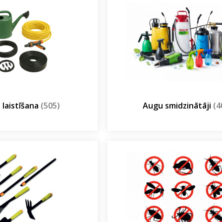
 laistīšana
(505)
Augu smidzinātāji
(4