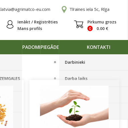
.latvia@agrimatco-eu.com
Tīraines iela 5c, Rīga
Ienākt / Reģistrēties
Pirkumu grozs
Mans profils
0
0.00
€
PADOMI
PIEGĀDE
KONTAKTI
Darbinieki
 ZEMGALES
Darba laiks
Rekvizīti
Ā
Piegādes grafiki