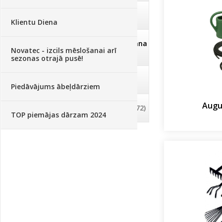
Deratizācija, dezinsekcija
(95)
Klientu Diena
Dezinfekcija, tīrīšana, mazgāšana
Novatec - izcils mēslošanai arī
(29)
sezonas otrajā pusē!
Dažādi
(75)
Piedāvājums ābeļdārziem
Augu
Palīglīdzekļi augu audzēšanai
(72)
TOP piemājas dārzam 2024