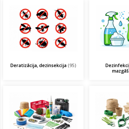
Deratizācija, dezinsekcija
(95)
Dezinfekcij
mazgā