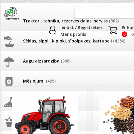
Traktori, tehnika, rezerves daļas, serviss
(882)
Ienākt / Reģistrēties
Pirku
Mans profils
0
0
Sēklas, sīpoli, ķiploki, sīpolpuķes, kartupeļi
(4350)
JAUNUMI
AKCIJAS
Augu aizsardzība
(366)
Pašlasīšanas vietu katalogs
AKCIJAS komplekts - 
frēze + mulčieris + p
Mēslojumi
(495)
26.05. Vebinārs - Kā ierobežot
gliemežus piemājas dārzā un
AKCIJAS komplekts - S
pilsētvidē?
frontālais iekrāvējs +
mulčieris + piekabe
Augsne, kūdra, mulča
(70)
Darba laiks Līgo svētkos
AKCIJAS komplekts - 
Podi un kasetes
(646)
frēze + mulčieris
Ūdens piemērotības noteikšana
smidzinājumu veikšanai