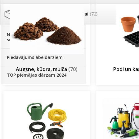
Palīglīdzekļi augu audzēšanai
(72)
Klientu Diena
Novatec - izcils mēslošanai arī
sezonas otrajā pusē!
Piedāvājums ābeļdārziem
Augsne, kūdra, mulča
(70)
Podi un k
TOP piemājas dārzam 2024