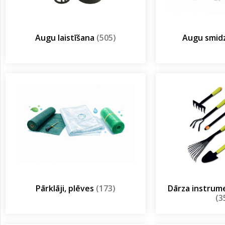
Augu laistīšana
(505)
Augu smidz
Pārklāji, plēves
(173)
Dārza instrum
(3