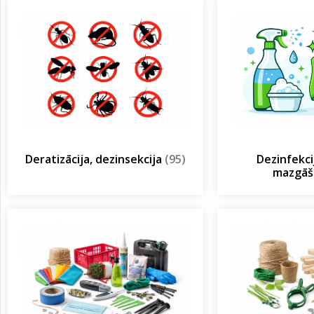
Deratizācija, dezinsekcija
(95)
Dezinfekcij
mazgā