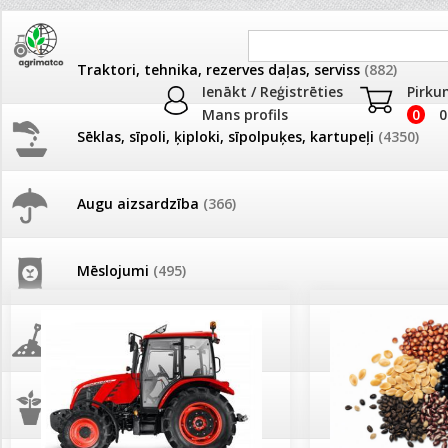
Traktori, tehnika, rezerves daļas, serviss
(882)
Ienākt / Reģistrēties
Pirku
Mans profils
0
0
Sēklas, sīpoli, ķiploki, sīpolpuķes, kartupeļi
(4350)
JAUNUMI
AKCIJAS
Augu aizsardzība
(366)
Pašlasīšanas vietu katalogs
AKCIJAS komplekts - 
frēze + mulčieris + p
Mēslojumi
(495)
26.05. Vebinārs - Kā ierobežot
gliemežus piemājas dārzā un
AKCIJAS komplekts - S
pilsētvidē?
frontālais iekrāvējs +
mulčieris + piekabe
Augsne, kūdra, mulča
(70)
Darba laiks Līgo svētkos
AKCIJAS komplekts - 
Podi un kasetes
(646)
frēze + mulčieris
Ūdens piemērotības noteikšana
smidzinājumu veikšanai