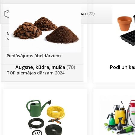
Palīglīdzekļi augu audzēšanai
(72)
Klientu Diena
Novatec - izcils mēslošanai arī
sezonas otrajā pusē!
Piedāvājums ābeļdārziem
Augsne, kūdra, mulča
(70)
Podi un k
TOP piemājas dārzam 2024