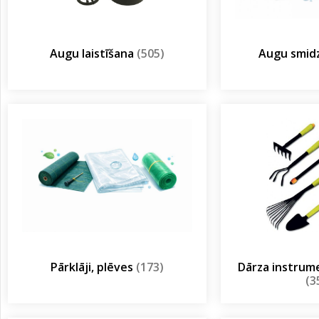
Augu laistīšana
(505)
Augu smidz
Pārklāji, plēves
(173)
Dārza instrum
(3