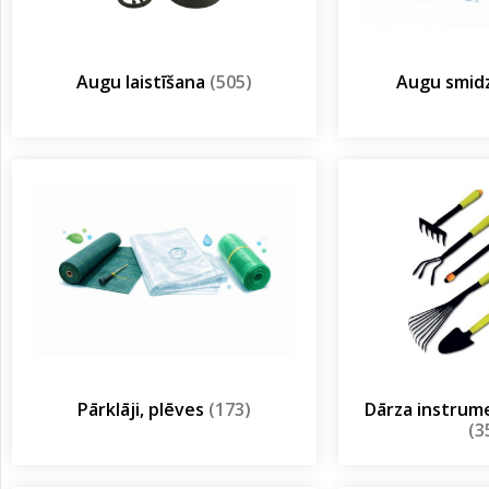
Augu laistīšana
(505)
Augu smidz
Pārklāji, plēves
(173)
Dārza instrum
(3