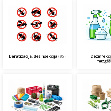
Deratizācija, dezinsekcija
(95)
Dezinfekcij
mazgā