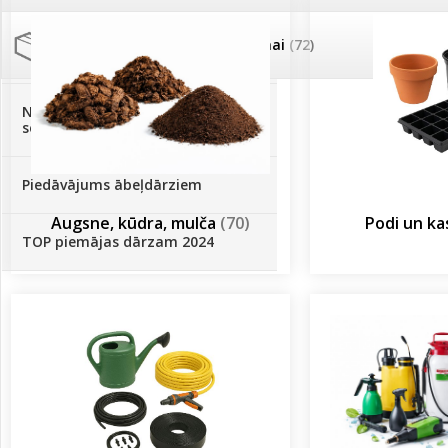
Palīglīdzekļi augu audzēšanai
(72)
Klientu Diena
Novatec - izcils mēslošanai arī
sezonas otrajā pusē!
Piedāvājums ābeļdārziem
Augsne, kūdra, mulča
(70)
Podi un k
TOP piemājas dārzam 2024