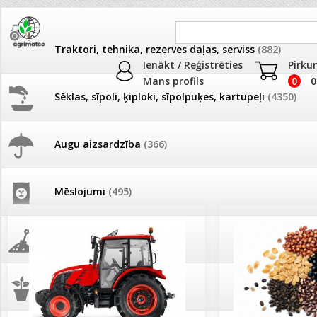
Traktori, tehnika, rezerves daļas, serviss
(882)
Ienākt / Reģistrēties
Pirku
Mans profils
0
0
Sēklas, sīpoli, ķiploki, sīpolpuķes, kartupeļi
(4350)
JAUNUMI
AKCIJAS
Augu aizsardzība
(366)
Pašlasīšanas vietu katalogs
AKCIJAS komplekts - 
frēze + mulčieris + p
Mēslojumi
(495)
26.05. Vebinārs - Kā ierobežot
gliemežus piemājas dārzā un
AKCIJAS komplekts - S
pilsētvidē?
frontālais iekrāvējs +
mulčieris + piekabe
Augsne, kūdra, mulča
(70)
Darba laiks Līgo svētkos
AKCIJAS komplekts - 
Podi un kasetes
(646)
frēze + mulčieris
Ūdens piemērotības noteikšana
smidzinājumu veikšanai