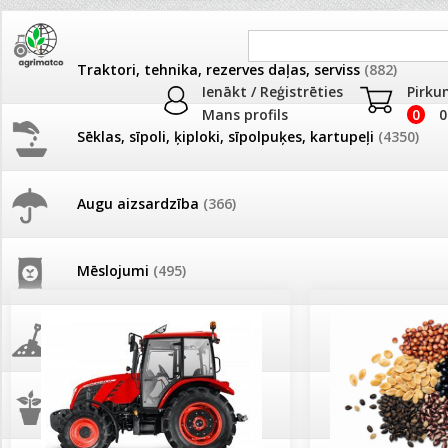
Traktori, tehnika, rezerves daļas, serviss
(882)
Ienākt / Reģistrēties
Pirku
Mans profils
0
0
Sēklas, sīpoli, ķiploki, sīpolpuķes, kartupeļi
(4350)
JAUNUMI
AKCIJAS
Augu aizsardzība
(366)
Pašlasīšanas vietu katalogs
AKCIJAS komplekts - 
frēze + mulčieris + p
Mēslojumi
(495)
26.05. Vebinārs - Kā ierobežot
gliemežus piemājas dārzā un
AKCIJAS komplekts - S
pilsētvidē?
frontālais iekrāvējs +
mulčieris + piekabe
Augsne, kūdra, mulča
(70)
Darba laiks Līgo svētkos
AKCIJAS komplekts - 
Podi un kasetes
(646)
frēze + mulčieris
Ūdens piemērotības noteikšana
smidzinājumu veikšanai