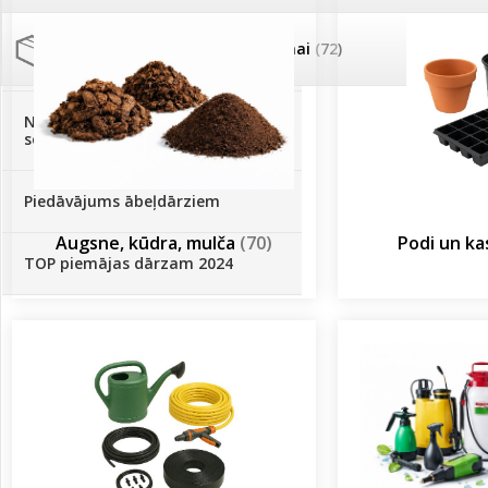
Palīglīdzekļi augu audzēšanai
(72)
Klientu Diena
Novatec - izcils mēslošanai arī
sezonas otrajā pusē!
Piedāvājums ābeļdārziem
Augsne, kūdra, mulča
(70)
Podi un k
TOP piemājas dārzam 2024