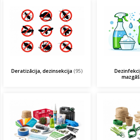
Deratizācija, dezinsekcija
(95)
Dezinfekcij
mazgā