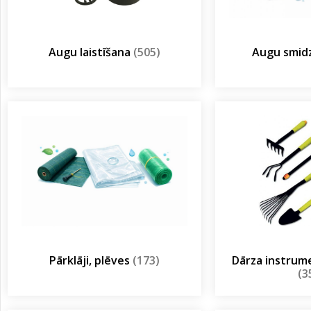
Augu laistīšana
(505)
Augu smidz
Pārklāji, plēves
(173)
Dārza instrum
(3