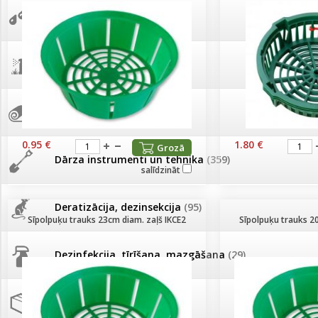
AKCIJAS komplekts - 
Augu laistīšana
(505)
MID MOWER + piekab
Pievienojies braucienam uz
Turkmenistānu!
IRRITEC Pilienlaistīš
Augu smidzinātāji
(40)
Tomātu sēklu katalogs
Pārklāji, plēves
(173)
Tomātu diena
0.95 €
1.80 €
Grozā
Dārza instrumenti un tehnika
(359)
salīdzināt
Tagad Vitrol GB arī 20kg
iepakojumā!
Deratizācija, dezinsekcija
(95)
Sīpolpuķu trauks 23cm diam. zaļš IKCE2
Sīpolpuķu trauks 2
Tomātu diena 21.augustā
Dezinfekcija, tīrīšana, mazgāšana
(29)
Ievešanas atļaujas 2025
Dažādi
(75)
Visas datu drošības lapas (DDL)
vienuviet