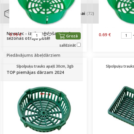
Palīglīdzekļi augu audzēšanai
(72)
Klientu Diena
Novatec - izcils mēslošanai arī
0.79 €
0.69 €
Grozā
sezonas otrajā pusē!
salīdzināt
Piedāvājums ābeļdārziem
Sīpolpuķu trauks apaļš 30cm, 3gb
Sīpolpuķu trauk
TOP piemājas dārzam 2024