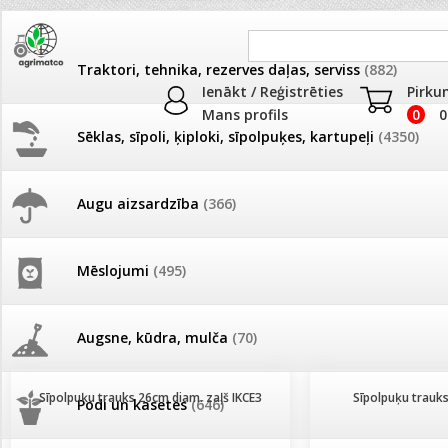
Traktori, tehnika, rezerves daļas, serviss
(882)
Ienākt / Reģistrēties
Pirku
Mans profils
0
0
Sēklas, sīpoli, ķiploki, sīpolpuķes, kartupeļi
(4350)
JAUNUMI
AKCIJAS
Augu aizsardzība
(366)
Sīpolpuķu trauki
Pašlasīšanas vietu katalogs
AKCIJAS komplekts - 
frēze + mulčieris + p
Produkti
»
Palīglīdzekļi augu audzēšanai
»
Sīpolpuķu trauki
Mēslojumi
(495)
26.05. Vebinārs - Kā ierobežot
gliemežus piemājas dārzā un
AKCIJAS komplekts - S
Kārtot pēc
Skaits lapā
pilsētvidē?
frontālais iekrāvējs +
mulčieris + piekabe
Augsne, kūdra, mulča
(70)
Darba laiks Līgo svētkos
AKCIJAS komplekts - 
Sīpolpuķu trauks 26cm diam. zaļš IKCE3
Sīpolpuķu trauk
Podi un kasetes
(646)
frēze + mulčieris
Ūdens piemērotības noteikšana
smidzinājumu veikšanai