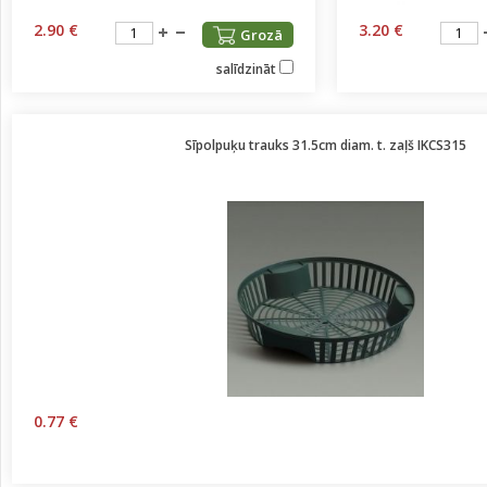
2.90 €
3.20 €
Grozā
salīdzināt
Sīpolpuķu trauks 31.5cm diam. t. zaļš IKCS315
0.77 €