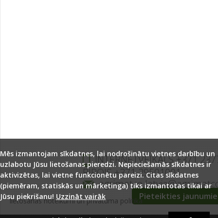
Mēs izmantojam sīkdatnes, lai nodrošinātu vietnes darbību un
INTERNETVEIKALS +371 237
uzlabotu Jūsu lietošanas pieredzi. Nepieciešamās sīkdatnes ir
BIROJS +371 29501001
aktivizētas, lai vietne funkcionētu pareizi. Citas sīkdatnes
agrimatco.latvia@agrimatc
(piemēram, statiskās un mārketinga) tiks izmantotas tikai ar
Pieteikties jaunumi
Jūsu piekrišanu!
Uzzināt vairāk
lietošanas noteikumi un privātuma politika