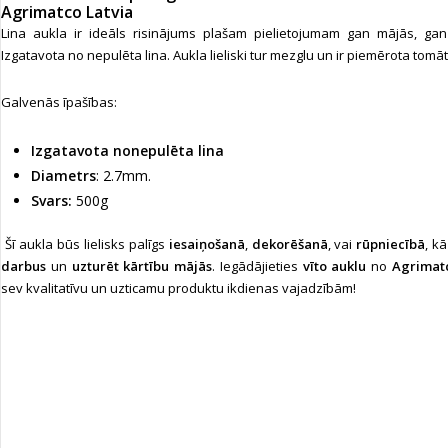
Agrimatco Latvia
Lina aukla ir ideāls risinājums plašam pielietojumam gan mājās, gan
Izgatavota no nepulēta lina.
Aukla lieliski tur mezglu un ir piemērota tomā
Galvenās īpašības:
Izgatavota nonepulēta lina
Diametrs
: 2.7mm.
Svars:
500g
Šī aukla būs lielisks palīgs
iesaiņošanā
,
dekorēšanā
, vai
rūpniecībā
, k
darbus
un
uzturēt kārtību mājās
. Iegādājieties
vīto auklu
no
Agrimatc
sev kvalitatīvu un uzticamu produktu ikdienas vajadzībām!