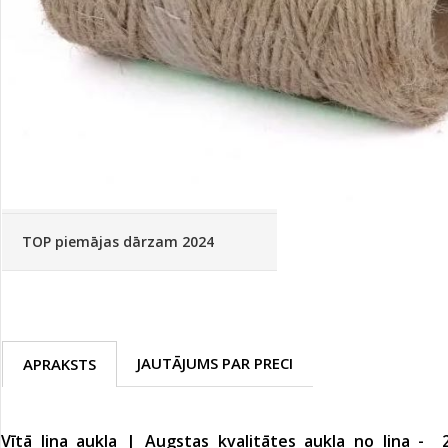
Palīglīdzekļi augu audzēšanai
(72)
Klientu Diena
Novatec - izcils mēslošanai arī
sezonas otrajā pusē!
Piedāvājums ābeļdārziem
TOP piemājas dārzam 2024
JAUTĀJUMS PAR PRECI
APRAKSTS
Vītā lina aukla | Augstas kvalitātes aukla no lina -