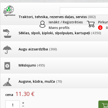
Traktori, tehnika, rezerves daļas, serviss
(882)
Ienākt / Reģistrēties
Pirku
Mans profils
0
0
Sēklas, sīpoli, ķiploki, sīpolpuķes, kartupeļi
(4350)
JAUNUMI
AKCIJAS
Augu aizsardzība
(366)
Auklas, lentes
Pašlasīšanas vietu katalogs
AKCIJAS komplekts - 
frēze + mulčieris + p
Produkti
»
Palīglīdzekļi augu audzēšanai
»
Auklas, lentes
Mēslojumi
(495)
26.05. Vebinārs - Kā ierobežot
gliemežus piemājas dārzā un
AKCIJAS komplekts - S
Aukla vītā linu nepulēta 2.7mm FALN2-500 gr
pilsētvidē?
frontālais iekrāvējs +
mulčieris + piekabe
Augsne, kūdra, mulča
(70)
artikuls:
47131
EAN:
4750646015710
Darba laiks Līgo svētkos
11.30
€
AKCIJAS komplekts - 
cena
Podi un kasetes
(646)
frēze + mulčieris
Ūdens piemērotības noteikšana
smidzinājumu veikšanai