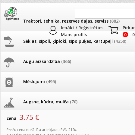
Traktori, tehnika, rezerves daļas, serviss
(882)
Ienākt / Reģistrēties
Pirku
Mans profils
0
0
Sēklas, sīpoli, ķiploki, sīpolpuķes, kartupeļi
(4350)
JAUNUMI
AKCIJAS
Augu aizsardzība
(366)
Auklas, lentes
Pašlasīšanas vietu katalogs
AKCIJAS komplekts - 
frēze + mulčieris + p
Produkti
»
Palīglīdzekļi augu audzēšanai
»
Auklas, lentes
Mēslojumi
(495)
26.05. Vebinārs - Kā ierobežot
gliemežus piemājas dārzā un
AKCIJAS komplekts - S
Aukla vīta PA-6/lini 2mm*200g
pilsētvidē?
frontālais iekrāvējs +
mulčieris + piekabe
Augsne, kūdra, mulča
(70)
artikuls:
47540
EAN:
4750646009085
Darba laiks Līgo svētkos
3.75
€
AKCIJAS komplekts - 
cena
Podi un kasetes
(646)
frēze + mulčieris
Ūdens piemērotības noteikšana
Preču cena norādīta ar iekļautu PVN 21%.
smidzinājumu veikšanai