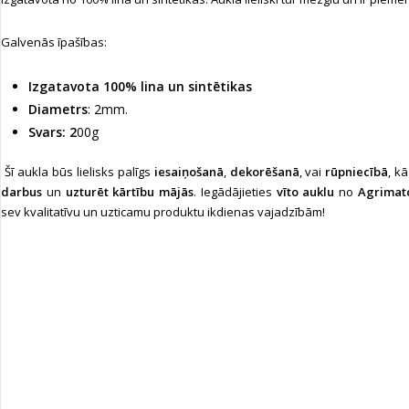
Galvenās īpašības:
Izgatavota 100% lina un sintētikas
Diametrs
: 2mm.
Svars: 2
00g
Šī aukla būs lielisks palīgs
iesaiņošanā
,
dekorēšanā
, vai
rūpniecībā
, k
darbus
un
uzturēt kārtību mājās
. Iegādājieties
vīto auklu
no
Agrimatc
sev kvalitatīvu un uzticamu produktu ikdienas vajadzībām!