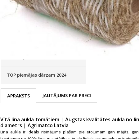
Palīglīdzekļi augu audzēšanai
(72)
Klientu Diena
Novatec - izcils mēslošanai arī
sezonas otrajā pusē!
Piedāvājums ābeļdārziem
TOP piemājas dārzam 2024
JAUTĀJUMS PAR PRECI
APRAKSTS
Vītā lina aukla tomātiem | Augstas kvalitātes aukla no l
diametrs | Agrimatco Latvia
Lina aukla ir ideāls risinājums plašam pielietojumam gan mājās, gan
Izgatavota no 100% lina un sintētikas.
Aukla lieliski tur mezglu un ir piem