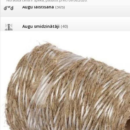
Norādītā cena ir spēkā, pasūtot preci 09.08.2026.
AKCIJAS komplekts - 
Augu laistīšana
(505)
MID MOWER + piekab
Pievienojies braucienam uz
Turkmenistānu!
IRRITEC Pilienlaistīš
Augu smidzinātāji
(40)
Tomātu sēklu katalogs
Pārklāji, plēves
(173)
Tomātu diena
Dārza instrumenti un tehnika
(359)
Tagad Vitrol GB arī 20kg
iepakojumā!
Deratizācija, dezinsekcija
(95)
Tomātu diena 21.augustā
Dezinfekcija, tīrīšana, mazgāšana
(29)
Ievešanas atļaujas 2025
Dažādi
(75)
Visas datu drošības lapas (DDL)
vienuviet