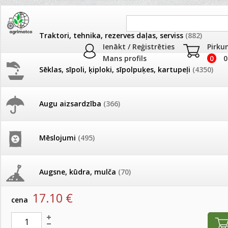
Traktori, tehnika, rezerves daļas, serviss
(882)
Ienākt / Reģistrēties
Pirku
Mans profils
0
0
Sēklas, sīpoli, ķiploki, sīpolpuķes, kartupeļi
(4350)
JAUNUMI
AKCIJAS
Augu aizsardzība
(366)
Auklas, lentes
Pašlasīšanas vietu katalogs
AKCIJAS komplekts - 
frēze + mulčieris + p
Produkti
»
Palīglīdzekļi augu audzēšanai
»
Auklas, lentes
Mēslojumi
(495)
26.05. Vebinārs - Kā ierobežot
gliemežus piemājas dārzā un
AKCIJAS komplekts - S
Aukla koku piesiešanai 5,5 mm sarkana, 1rullis
pilsētvidē?
frontālais iekrāvējs +
mulčieris + piekabe
Augsne, kūdra, mulča
(70)
artikuls:
80532
EAN:
8058333960050
Darba laiks Līgo svētkos
17.10
€
AKCIJAS komplekts - 
cena
Podi un kasetes
(646)
frēze + mulčieris
Ūdens piemērotības noteikšana
smidzinājumu veikšanai