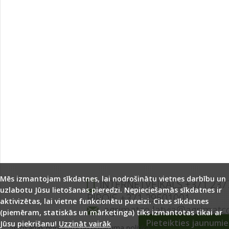
Mēs izmantojam sīkdatnes, lai nodrošinātu vietnes darbību un
INTERNETVEIKALS +371 237
uzlabotu Jūsu lietošanas pieredzi. Nepieciešamās sīkdatnes ir
BIROJS +371 29501001
aktivizētas, lai vietne funkcionētu pareizi. Citas sīkdatnes
agrimatco.latvia@agrimatc
(piemēram, statiskās un mārketinga) tiks izmantotas tikai ar
Pieteikties jaunumi
Jūsu piekrišanu!
Uzzināt vairāk
lietošanas noteikumi un privātuma politika