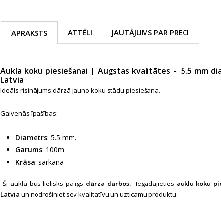
ATTĒLI
JAUTĀJUMS PAR PRECI
APRAKSTS
Aukla koku piesiešanai | Augstas kvalitātes - 5.5 mm d
Latvia
Ideāls risinājums dārzā jauno koku stādu piesiešana.
Galvenās īpašības:
Diametrs
: 5.5 mm.
Garums
: 100m
Krāsa
: sarkana
Šī aukla būs lielisks palīgs
dārza darbos.
Iegādājieties
auklu koku pi
Latvia
un nodrošiniet sev kvalitatīvu un uzticamu produktu.