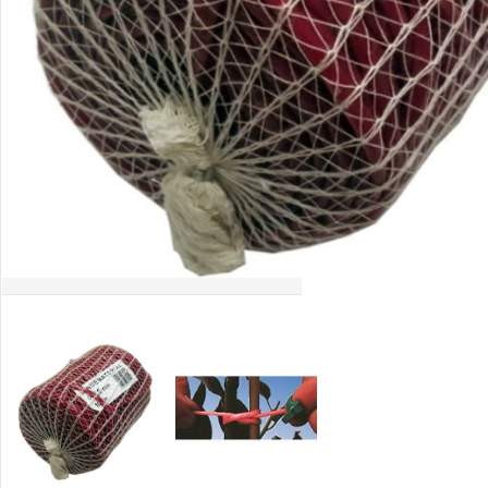
Palīglīdzekļi augu audzēšanai
(72)
Klientu Diena
Novatec - izcils mēslošanai arī
sezonas otrajā pusē!
Piedāvājums ābeļdārziem
TOP piemājas dārzam 2024