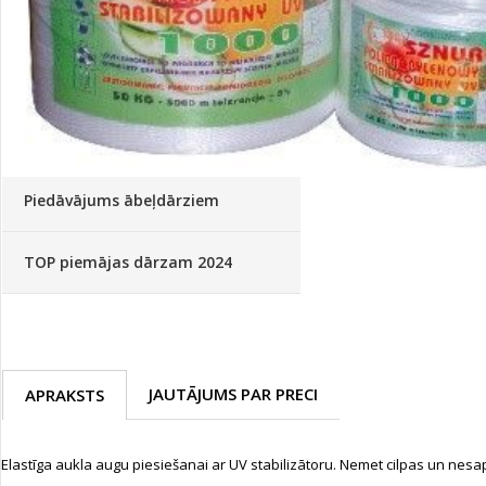
Palīglīdzekļi augu audzēšanai
(72)
Klientu Diena
Novatec - izcils mēslošanai arī
sezonas otrajā pusē!
Piedāvājums ābeļdārziem
TOP piemājas dārzam 2024
JAUTĀJUMS PAR PRECI
APRAKSTS
Elastīga aukla augu piesiešanai ar UV stabilizātoru. Nemet cilpas un nes