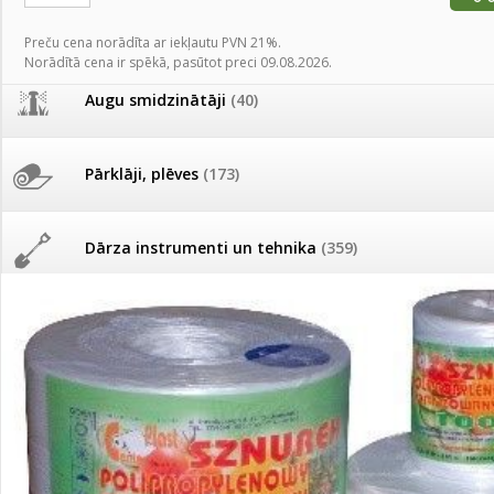
AKCIJAS komplekts - 
Augu laistīšana
(505)
MID MOWER + piekab
Preču cena norādīta ar iekļautu PVN 21%.
Pievienojies braucienam uz
Norādītā cena ir spēkā, pasūtot preci 09.08.2026.
Turkmenistānu!
IRRITEC Pilienlaistīš
Augu smidzinātāji
(40)
Tomātu sēklu katalogs
Pārklāji, plēves
(173)
Tomātu diena
Dārza instrumenti un tehnika
(359)
Tagad Vitrol GB arī 20kg
iepakojumā!
Deratizācija, dezinsekcija
(95)
Tomātu diena 21.augustā
Dezinfekcija, tīrīšana, mazgāšana
(29)
Ievešanas atļaujas 2025
Dažādi
(75)
Visas datu drošības lapas (DDL)
vienuviet