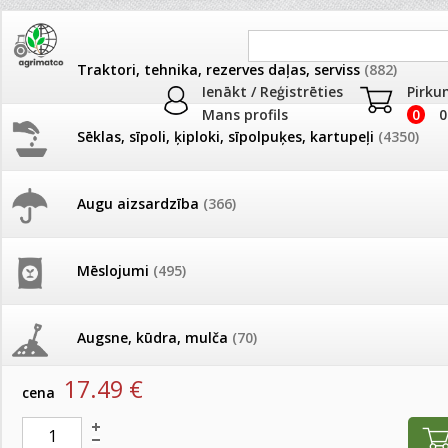
Traktori, tehnika, rezerves daļas, serviss
(882)
Ienākt / Reģistrēties
Pirku
Mans profils
0
0
Sēklas, sīpoli, ķiploki, sīpolpuķes, kartupeļi
(4350)
JAUNUMI
AKCIJAS
Augu aizsardzība
(366)
Auklas, lentes
Pašlasīšanas vietu katalogs
AKCIJAS komplekts - 
frēze + mulčieris + p
Produkti
»
Palīglīdzekļi augu audzēšanai
»
Auklas, lentes
Mēslojumi
(495)
26.05. Vebinārs - Kā ierobežot
gliemežus piemājas dārzā un
AKCIJAS komplekts - S
Aukla piesiešanai balta1000m/kg; 5kg
pilsētvidē?
frontālais iekrāvējs +
mulčieris + piekabe
Augsne, kūdra, mulča
(70)
artikuls:
30011
EAN:
4750473008183
Darba laiks Līgo svētkos
17.49
€
AKCIJAS komplekts - 
cena
Podi un kasetes
(646)
frēze + mulčieris
Ūdens piemērotības noteikšana
smidzinājumu veikšanai