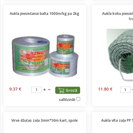
Aukla piesiešanai balta 1000m/kg pa 2kg
Aukla koku piesie
1ru
9.37 €
11.80 €
Grozā
salīdzināt
Virve džutas zaļa 3mm*50m kart, spole
Aukla vīta zaļa P