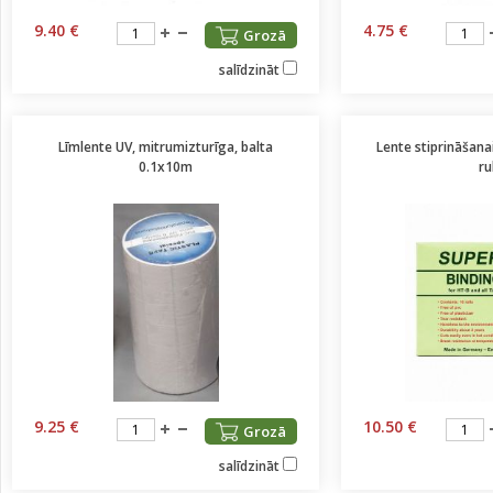
9.40 €
4.75 €
Grozā
salīdzināt
Līmlente UV, mitrumizturīga, balta
Lente stiprināšana
0.1x10m
ru
9.25 €
10.50 €
Grozā
salīdzināt