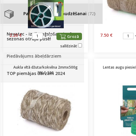
Palīglīdzekļi augu audzēšanai
(72)
Klientu Diena
Novatec - izcils mēslošanai arī
2.20 €
7.50 €
Grozā
sezonas otrajā pusē!
salīdzināt
Piedāvājums ābeļdārziem
Aukla vītā džuta/kokvilna 2mmx500g
Lentas augu piesi
FALC-500
TOP piemājas dārzam 2024