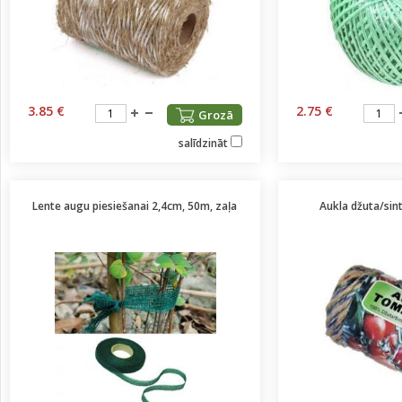
3.85 €
2.75 €
Grozā
salīdzināt
Lente augu piesiešanai 2,4cm, 50m, zaļa
Aukla džuta/si