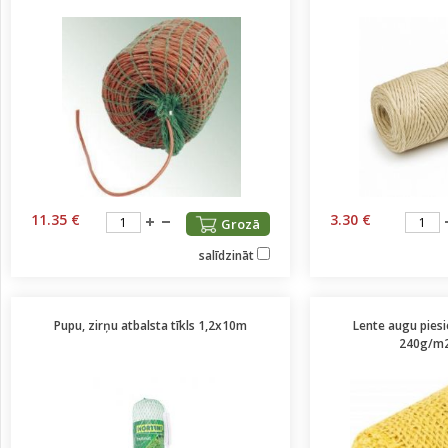
11.35 €
3.30 €
Grozā
salīdzināt
Pupu, zirņu atbalsta tīkls 1,2x10m
Lente augu pies
240g/m