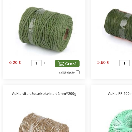
6.20 €
5.60 €
Grozā
salīdzināt
Aukla vīta džuta/kokvilna d2mm*200g
Aukla PP 100 