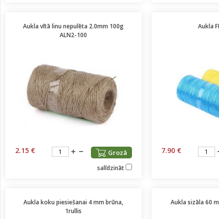
Aukla vītā linu nepulēta 2.0mm 100g
Aukla 
ALN2-100
2.15 €
7.90 €
Grozā
salīdzināt
Aukla koku piesiešanai 4 mm brūna,
Aukla sizāla 60 
1rullis