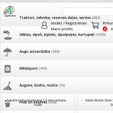
Traktori, tehnika, rezerves daļas, serviss
(882)
Ienākt / Reģistrēties
Pirku
Mans profils
0
0
Sēklas, sīpoli, ķiploki, sīpolpuķes, kartupeļi
(4350)
JAUNUMI
AKCIJAS
Augu aizsardzība
(366)
Auklas, lentes
Pašlasīšanas vietu katalogs
AKCIJAS komplekts - 
frēze + mulčieris + p
Produkti
»
Palīglīdzekļi augu audzēšanai
»
Auklas, lentes
Mēslojumi
(495)
26.05. Vebinārs - Kā ierobežot
gliemežus piemājas dārzā un
AKCIJAS komplekts - S
Kārtot pēc
Skaits lapā
pilsētvidē?
frontālais iekrāvējs +
mulčieris + piekabe
Augsne, kūdra, mulča
(70)
Darba laiks Līgo svētkos
AKCIJAS komplekts - 
Aukla koku piesiešanai 5,5 mm sarkana,
Aukla džutas 3mm 
Podi un kasetes
(646)
frēze + mulčieris
1rullis
5
Ūdens piemērotības noteikšana
smidzinājumu veikšanai