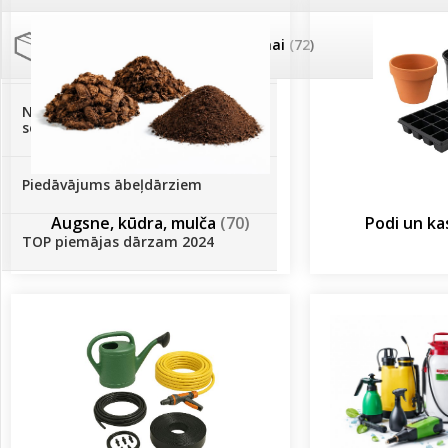
Palīglīdzekļi augu audzēšanai
(72)
Klientu Diena
Novatec - izcils mēslošanai arī
sezonas otrajā pusē!
Piedāvājums ābeļdārziem
Augsne, kūdra, mulča
(70)
Podi un k
TOP piemājas dārzam 2024