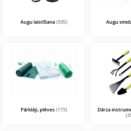
Augu laistīšana
(505)
Augu smidz
Pārklāji, plēves
(173)
Dārza instrum
(3