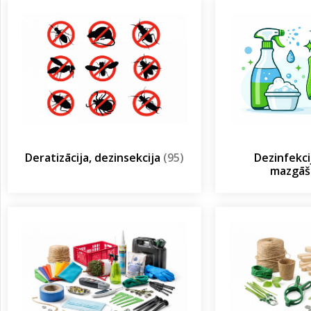
Deratizācija, dezinsekcija
(95)
Dezinfekcij
mazgā