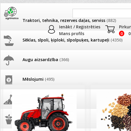
Traktori, tehnika, rezerves daļas, serviss
(882)
Ienākt / Reģistrēties
Pirku
Mans profils
0
0
Sēklas, sīpoli, ķiploki, sīpolpuķes, kartupeļi
(4350)
JAUNUMI
AKCIJAS
Augu aizsardzība
(366)
Pašlasīšanas vietu katalogs
AKCIJAS komplekts - 
frēze + mulčieris + p
Mēslojumi
(495)
26.05. Vebinārs - Kā ierobežot
gliemežus piemājas dārzā un
AKCIJAS komplekts - S
pilsētvidē?
frontālais iekrāvējs +
mulčieris + piekabe
Augsne, kūdra, mulča
(70)
Darba laiks Līgo svētkos
AKCIJAS komplekts - 
Podi un kasetes
(646)
frēze + mulčieris
Ūdens piemērotības noteikšana
smidzinājumu veikšanai