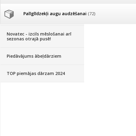
Palīglīdzekļi augu audzēšanai
(72)
Klientu Diena
Novatec - izcils mēslošanai arī
sezonas otrajā pusē!
Piedāvājums ābeļdārziem
TOP piemājas dārzam 2024