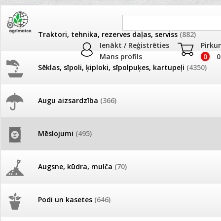
Traktori, tehnika, rezerves daļas, serviss
(882)
Ienākt / Reģistrēties
Pirku
Mans profils
0
0
Sēklas, sīpoli, ķiploki, sīpolpuķes, kartupeļi
(4350)
JAUNUMI
AKCIJAS
Augu aizsardzība
(366)
Lapu (ārpussakņu) mēslojumi
Pašlasīšanas vietu katalogs
AKCIJAS komplekts - 
frēze + mulčieris + p
Produkti
»
Mēslojumi
»
Mēslojumi PROF
»
Lapu (ārpussakņu) m
Mēslojumi
(495)
26.05. Vebinārs - Kā ierobežot
Preču salīdzināšana
gliemežus piemājas dārzā un
AKCIJAS komplekts - S
pilsētvidē?
frontālais iekrāvējs +
mulčieris + piekabe
Augsne, kūdra, mulča
(70)
Darba laiks Līgo svētkos
AKCIJAS komplekts - 
Podi un kasetes
(646)
frēze + mulčieris
Nav izvēlēta neviena prece salīdzināš
Ūdens piemērotības noteikšana
smidzinājumu veikšanai