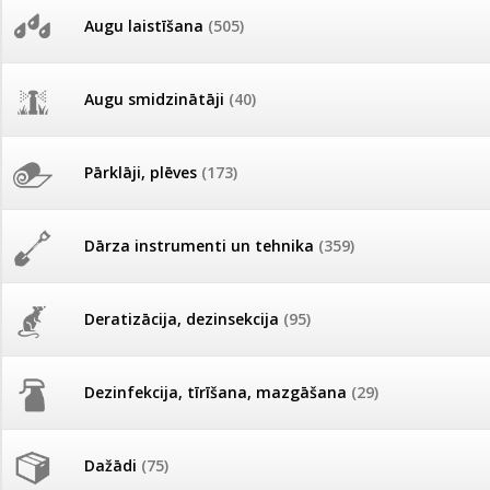
AKCIJAS komplekts - 
Augu laistīšana
(505)
MID MOWER + piekab
Pievienojies braucienam uz
Turkmenistānu!
IRRITEC Pilienlaistīš
Augu smidzinātāji
(40)
Tomātu sēklu katalogs
Pārklāji, plēves
(173)
Tomātu diena
Dārza instrumenti un tehnika
(359)
Tagad Vitrol GB arī 20kg
iepakojumā!
Deratizācija, dezinsekcija
(95)
Tomātu diena 21.augustā
Dezinfekcija, tīrīšana, mazgāšana
(29)
Ievešanas atļaujas 2025
Dažādi
(75)
Visas datu drošības lapas (DDL)
vienuviet