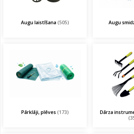
Augu laistīšana
(505)
Augu smidz
Pārklāji, plēves
(173)
Dārza instrum
(3