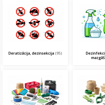
Deratizācija, dezinsekcija
(95)
Dezinfekcij
mazgā