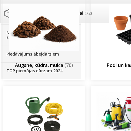
Palīglīdzekļi augu audzēšanai
(72)
Klientu Diena
Novatec - izcils mēslošanai arī
sezonas otrajā pusē!
Piedāvājums ābeļdārziem
Augsne, kūdra, mulča
(70)
Podi un k
TOP piemājas dārzam 2024