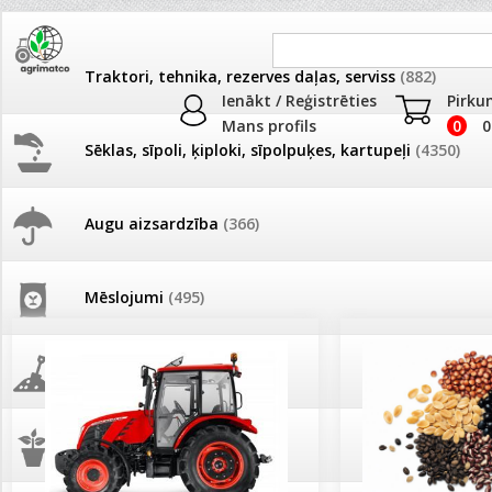
Traktori, tehnika, rezerves daļas, serviss
(882)
Ienākt / Reģistrēties
Pirku
Mans profils
0
0
Sēklas, sīpoli, ķiploki, sīpolpuķes, kartupeļi
(4350)
JAUNUMI
AKCIJAS
Augu aizsardzība
(366)
Pašlasīšanas vietu katalogs
AKCIJAS komplekts - 
frēze + mulčieris + p
Mēslojumi
(495)
26.05. Vebinārs - Kā ierobežot
gliemežus piemājas dārzā un
AKCIJAS komplekts - S
pilsētvidē?
frontālais iekrāvējs +
mulčieris + piekabe
Augsne, kūdra, mulča
(70)
Darba laiks Līgo svētkos
AKCIJAS komplekts - 
Podi un kasetes
(646)
frēze + mulčieris
Ūdens piemērotības noteikšana
smidzinājumu veikšanai