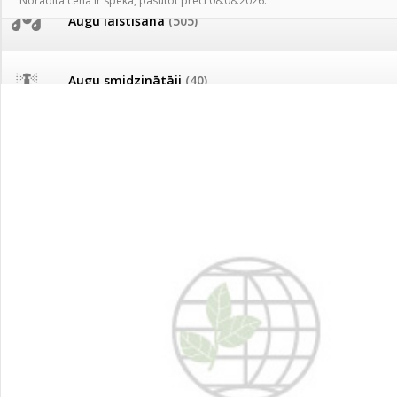
Norādītā cena ir spēkā, pasūtot preci 08.08.2026.
AKCIJAS komplekts - 
Augu laistīšana
(505)
MID MOWER + piekab
Pievienojies braucienam uz
Turkmenistānu!
IRRITEC Pilienlaistīš
Augu smidzinātāji
(40)
Tomātu sēklu katalogs
Pārklāji, plēves
(173)
Tomātu diena
Dārza instrumenti un tehnika
(359)
Tagad Vitrol GB arī 20kg
iepakojumā!
Deratizācija, dezinsekcija
(95)
Tomātu diena 21.augustā
Dezinfekcija, tīrīšana, mazgāšana
(29)
Ievešanas atļaujas 2025
Dažādi
(75)
Visas datu drošības lapas (DDL)
vienuviet