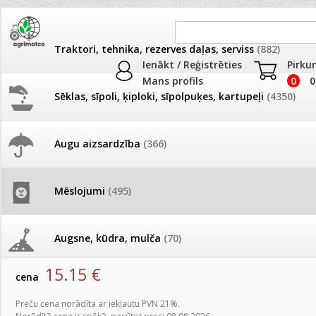
Traktori, tehnika, rezerves daļas, serviss
(882)
Ienākt / Reģistrēties
Pirku
Mans profils
0
0
Sēklas, sīpoli, ķiploki, sīpolpuķes, kartupeļi
(4350)
JAUNUMI
AKCIJAS
Augu aizsardzība
(366)
Lapu (ārpussakņu) mēslojumi
Pašlasīšanas vietu katalogs
AKCIJAS komplekts - 
frēze + mulčieris + p
Produkti
»
Mēslojumi
»
Mēslojumi PROF
»
Lapu (ārpussakņu) m
Mēslojumi
(495)
26.05. Vebinārs - Kā ierobežot
gliemežus piemājas dārzā un
AKCIJAS komplekts - S
Amco KTS 5L (K2O25; S18)
pilsētvidē?
frontālais iekrāvējs +
mulčieris + piekabe
Augsne, kūdra, mulča
(70)
artikuls:
73115
EAN:
6251902001006
Darba laiks Līgo svētkos
15.15
€
AKCIJAS komplekts - 
cena
Podi un kasetes
(646)
frēze + mulčieris
Ūdens piemērotības noteikšana
Preču cena norādīta ar iekļautu PVN 21%.
smidzinājumu veikšanai