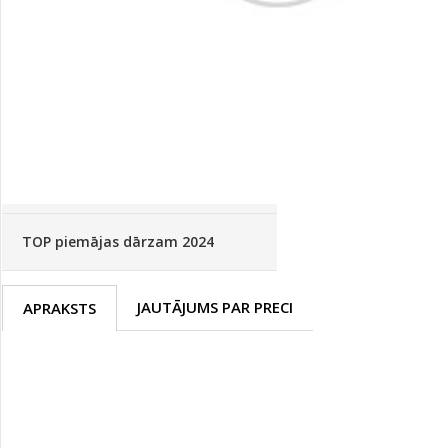
Palīglīdzekļi augu audzēšanai
(72)
Klientu Diena
Novatec - izcils mēslošanai arī
sezonas otrajā pusē!
Piedāvājums ābeļdārziem
TOP piemājas dārzam 2024
JAUTĀJUMS PAR PRECI
APRAKSTS