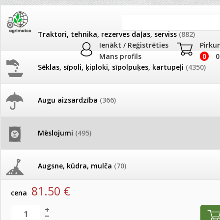
Traktori, tehnika, rezerves daļas, serviss
(882)
Ienākt / Reģistrēties
Pirku
Mans profils
0
0
Sēklas, sīpoli, ķiploki, sīpolpuķes, kartupeļi
(4350)
JAUNUMI
AKCIJAS
Augu aizsardzība
(366)
Lapu (ārpussakņu) mēslojumi
Pašlasīšanas vietu katalogs
AKCIJAS komplekts - 
frēze + mulčieris + p
Produkti
»
Mēslojumi
»
Mēslojumi PROF
»
Lapu (ārpussakņu) m
Mēslojumi
(495)
26.05. Vebinārs - Kā ierobežot
gliemežus piemājas dārzā un
AKCIJAS komplekts - S
Krista MKP monokālija fosfāts, 25kg
pilsētvidē?
frontālais iekrāvējs +
mulčieris + piekabe
Augsne, kūdra, mulča
(70)
artikuls:
95899
EAN:
95899
Darba laiks Līgo svētkos
81.50
€
AKCIJAS komplekts - 
cena
Podi un kasetes
(646)
frēze + mulčieris
Ūdens piemērotības noteikšana
smidzinājumu veikšanai