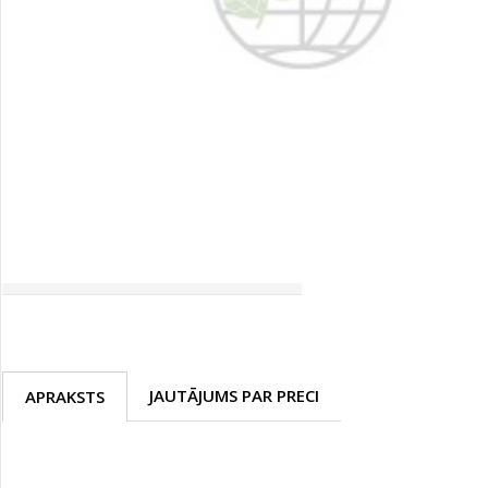
Palīglīdzekļi augu audzēšanai
(72)
Klientu Diena
Novatec - izcils mēslošanai arī
sezonas otrajā pusē!
Piedāvājums ābeļdārziem
TOP piemājas dārzam 2024
JAUTĀJUMS PAR PRECI
APRAKSTS