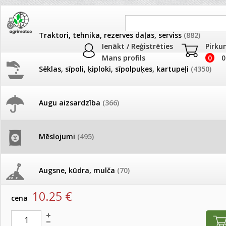
Traktori, tehnika, rezerves daļas, serviss
(882)
Ienākt / Reģistrēties
Pirku
Mans profils
0
0
Sēklas, sīpoli, ķiploki, sīpolpuķes, kartupeļi
(4350)
JAUNUMI
AKCIJAS
Augu aizsardzība
(366)
Lapu (ārpussakņu) mēslojumi
Pašlasīšanas vietu katalogs
AKCIJAS komplekts - 
frēze + mulčieris + p
Produkti
»
Mēslojumi
»
Mēslojumi PROF
»
Lapu (ārpussakņu) m
Mēslojumi
(495)
26.05. Vebinārs - Kā ierobežot
gliemežus piemājas dārzā un
AKCIJAS komplekts - S
Omex Magnesium Plus 1L Reģ. nr. H0.04 - 0284 - 06
pilsētvidē?
frontālais iekrāvējs +
mulčieris + piekabe
Augsne, kūdra, mulča
(70)
artikuls:
3107
EAN:
4750473012357
Darba laiks Līgo svētkos
10.25
€
AKCIJAS komplekts - 
cena
Podi un kasetes
(646)
frēze + mulčieris
Ūdens piemērotības noteikšana
smidzinājumu veikšanai