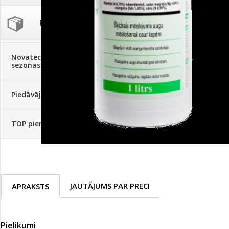
Palīglīdzekļi augu audzēšanai
(72)
Klientu Diena
Novatec - izcils mēslošanai arī
sezonas otrajā pusē!
Piedāvājums ābeļdārziem
TOP piemājas dārzam 2024
JAUTĀJUMS PAR PRECI
APRAKSTS
Pielikumi