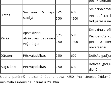
pēc 14 dienām,
Smidzina profi
1,25
600
Smidzina 6 lapu
Bietes
Pēc deficīta 
stadijā
2,50
1200
tad, ja tas ir 
Smidzina profi
Apsmidzina
1,25
600
Pēc deficīta k
Zālāji
atsākoties pavasara
2,50
1200
pēc 10 dien
veģetācijai
novēršanai..
Dārzeņi
Pēc vajadzības
2,50
600
Deficīta gadīj
Deficīta gadīj
Augļu koki
Pēc vajadzības
2,50
600
dienām.
Ūdens patēriņš: Ieteicamā ūdens deva >250 l/ha. Lietojot šķīdu
minimālais ūdens daudzums ir 200 l/ha.