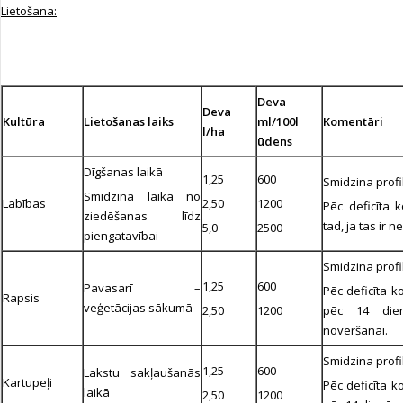
Lietošana:
Deva
Deva
Kultūra
Lietošanas laiks
ml/100l
Komentāri
l/ha
ūdens
Dīgšanas laikā
1,25
600
Smidzina profi
Smidzina laikā no
Labības
2,50
1200
Pēc deficīta k
ziedēšanas līdz
tad, ja tas ir 
5,0
2500
piengatavībai
Smidzina profi
1,25
600
Pavasarī –
Pēc deficīta k
Rapsis
veģetācijas sākumā
2,50
1200
pēc 14 dien
novēršanai.
Smidzina profi
1,25
600
Lakstu sakļaušanās
Kartupeļi
Pēc deficīta k
laikā
2,50
1200