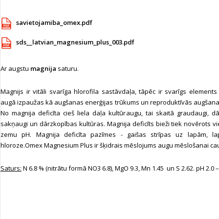
savietojamiba_omex.pdf
sds__latvian_magnesium_plus_003.pdf
Ar augstu
magnija
saturu.
Magnijs ir vitāli svarīga hlorofila sastāvdaļa, tāpēc ir svarīgs elements
augā izpaužas kā augšanas enerģijas trūkums un reproduktīvās augšana
No magnija deficīta cieš liela daļa kultūraugu, tai skaitā graudaugi, dā
sakņaugi un dārzkopības kultūras. Magnija deficīts bieži tiek novērots vi
zemu pH. Magnija deficīta pazīmes - gaišas strīpas uz lapām, l
hloroze.Omex Magnesium Plus ir šķidrais mēslojums augu mēslošanai ca
Saturs:
N 6.8 % (nitrātu formā NO3 6.8), MgO 9.3, Mn 1.45 un S 2.62. pH 2.0 – 