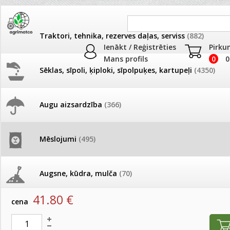
Traktori, tehnika, rezerves daļas, serviss
(882)
Ienākt / Reģistrēties
Pirku
Mans profils
0
0
Sēklas, sīpoli, ķiploki, sīpolpuķes, kartupeļi
(4350)
JAUNUMI
AKCIJAS
Augu aizsardzība
(366)
Granulētie mēslošanas līdzekļi
Pašlasīšanas vietu katalogs
AKCIJAS komplekts - 
frēze + mulčieris + p
Produkti
»
Mēslojumi
»
Mēslojumi PROF
»
Granulētie mēslošanas
Mēslojumi
(495)
26.05. Vebinārs - Kā ierobežot
gliemežus piemājas dārzā un
AKCIJAS komplekts - S
NovaTec® Classic 12-8-16(+3+TE), 25kg
pilsētvidē?
frontālais iekrāvējs +
mulčieris + piekabe
Augsne, kūdra, mulča
(70)
artikuls:
9585
EAN:
4008398256616
Darba laiks Līgo svētkos
41.80
€
AKCIJAS komplekts - 
cena
Podi un kasetes
(646)
frēze + mulčieris
Ūdens piemērotības noteikšana
smidzinājumu veikšanai