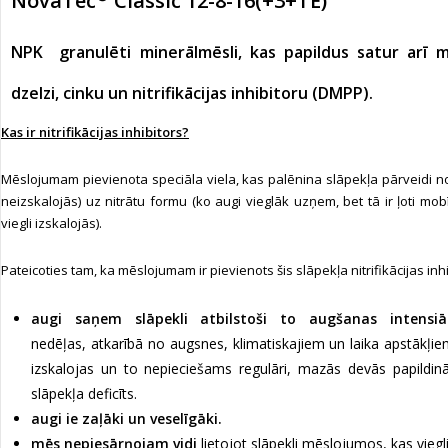
NovaTec
Classic 12-8-16(+3+TE)
NPK granulēti minerālmēsli, kas papildus satur arī m
dzelzi, cinku un nitrifikācijas inhibitoru (DMPP).
Kas ir nitrifikācijas inhibitors?
Mēslojumam pievienota speciāla viela, kas palēnina slāpekļa pārveidi n
neizskalojās) uz nitrātu formu (ko augi vieglāk uzņem, bet tā ir ļoti mob
viegli izskalojās).
Pateicoties tam, ka mēslojumam ir pievienots šis slāpekļa nitrifikācijas inhi
augi saņem slāpekli atbilstoši to augšanas intensiāt
nedēļas, atkarībā no augsnes, klimatiskajiem un laika apstākļiem)
izskalojas un to nepieciešams regulāri, mazās devās papildinā
slāpekļa deficīts.
augi ie zaļāki un veselīgāki.
mēs nepiesārņojam vidi
lietojot slāpekli mēslojumos, kas viegli