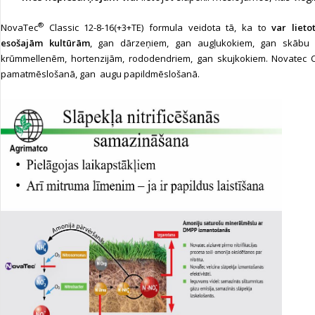
®
NovaTec
Classic 12-8-16(+3+TE) formula veidota tā, ka to
var liet
esošajām kultūrām
, gan dārzeņiem, gan augļukokiem, gan skābu 
krūmmellenēm, hortenzijām, rododendriem, gan skujkokiem. Novatec C
pamatmēslošanā, gan augu papildmēslošanā.