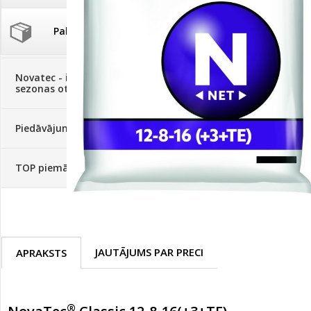
Palīglīdzekļi augu audzēšanai
(72)
Klientu Diena
Novatec - izcils mēslošanai arī
sezonas otrajā pusē!
Piedāvājums ābeļdārziem
TOP piemājas dārzam 2024
JAUTĀJUMS PAR PRECI
APRAKSTS
®