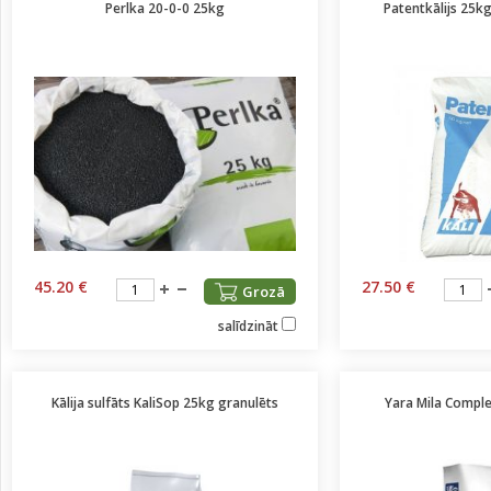
Perlka 20-0-0 25kg
Patentkālijs 25kg
45.20 €
27.50 €
Grozā
salīdzināt
Kālija sulfāts KaliSop 25kg granulēts
Yara Mila Compl