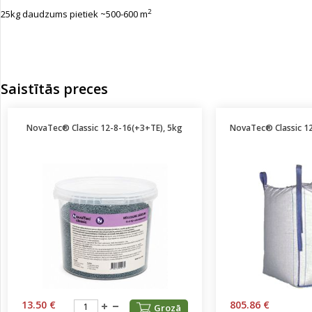
2
25kg daudzums pietiek ~500-600 m
Saistītās preces
NovaTec® Classic 12-8-16(+3+TE), 5kg
NovaTec® Classic 1
13.50 €
805.86 €
Grozā