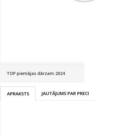
Palīglīdzekļi augu audzēšanai
(72)
Klientu Diena
Novatec - izcils mēslošanai arī
sezonas otrajā pusē!
Piedāvājums ābeļdārziem
TOP piemājas dārzam 2024
JAUTĀJUMS PAR PRECI
APRAKSTS