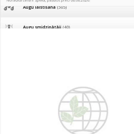
Norādītā cena ir spēkā, pasūtot preci 08.08.2026.
AKCIJAS komplekts - 
Augu laistīšana
(505)
MID MOWER + piekab
Pievienojies braucienam uz
Turkmenistānu!
IRRITEC Pilienlaistīš
Augu smidzinātāji
(40)
Tomātu sēklu katalogs
Pārklāji, plēves
(173)
Tomātu diena
Dārza instrumenti un tehnika
(359)
Tagad Vitrol GB arī 20kg
iepakojumā!
Deratizācija, dezinsekcija
(95)
Tomātu diena 21.augustā
Dezinfekcija, tīrīšana, mazgāšana
(29)
Ievešanas atļaujas 2025
Dažādi
(75)
Visas datu drošības lapas (DDL)
vienuviet