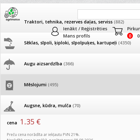
Traktori, tehnika, rezerves daļas, serviss
(882)
Ienākt / Reģistrēties
Pirku
Mans profils
0
0
Sēklas, sīpoli, ķiploki, sīpolpuķes, kartupeļi
(4350)
JAUNUMI
AKCIJAS
Augu aizsardzība
(366)
Mēslojumi piemājas dārzam
Pašlasīšanas vietu katalogs
AKCIJAS komplekts - 
frēze + mulčieris + p
Produkti
»
Mēslojumi
»
Mēslojumi piemājas dārzam
Mēslojumi
(495)
26.05. Vebinārs - Kā ierobežot
gliemežus piemājas dārzā un
AKCIJAS komplekts - S
Zemenēm mēslojums 7-12-40 200g AMC
pilsētvidē?
frontālais iekrāvējs +
mulčieris + piekabe
Augsne, kūdra, mulča
(70)
artikuls:
9283
EAN:
4750473011909
Darba laiks Līgo svētkos
1.35
€
AKCIJAS komplekts - 
cena
Podi un kasetes
(646)
frēze + mulčieris
Ūdens piemērotības noteikšana
Preču cena norādīta ar iekļautu PVN 21%.
smidzinājumu veikšanai