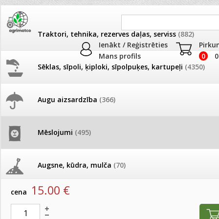
Traktori, tehnika, rezerves daļas, serviss
(882)
Ienākt / Reģistrēties
Pirku
Mans profils
0
0
Sēklas, sīpoli, ķiploki, sīpolpuķes, kartupeļi
(4350)
JAUNUMI
AKCIJAS
Augu aizsardzība
(366)
Mēslojumi piemājas dārzam
Pašlasīšanas vietu katalogs
AKCIJAS komplekts - 
frēze + mulčieris + p
Produkti
»
Mēslojumi
»
Mēslojumi piemājas dārzam
Mēslojumi
(495)
26.05. Vebinārs - Kā ierobežot
gliemežus piemājas dārzā un
AKCIJAS komplekts - S
Vistu mēsli Agrogold NPK 4-3-2 granulēti 25kg
pilsētvidē?
frontālais iekrāvējs +
mulčieris + piekabe
Augsne, kūdra, mulča
(70)
artikuls:
3140
EAN:
4750473011602
Darba laiks Līgo svētkos
15.00
€
AKCIJAS komplekts - 
cena
Podi un kasetes
(646)
frēze + mulčieris
Ūdens piemērotības noteikšana
smidzinājumu veikšanai