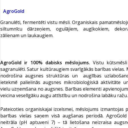
AgroGold
Granulēti, fermentēti vistu mēsli. O
rganiskais pamatmēsloj
siltumnīcu dārzeņiem, ogulājiem, augļkokiem, dekor
zālienam un laukaugiem.
AgroGold ir 100% dabisks mēslojums.
Vistu kūtsmēsli
sagranulēti. Satur kultūraugiem svarīgākās barības vielas.
nodrošina augsnes struktūras un auglības uzlabošano
ietekmē palielinās augsnes mikrobioloģiskā aktivitāte u
vielu uzņemšana no augsnes. Barības elementi apvienojumā
veicina veselīgāku augu attīstību un nodrošina labāku ražu
Pateicoties organiskajai izcelsmei, mēslojums izmantojas 
barības vielas saņem visā augšanas periodā. AgroGold 
neitrāla (pH aptuveni 7) – tā lietošana neizraisa augs