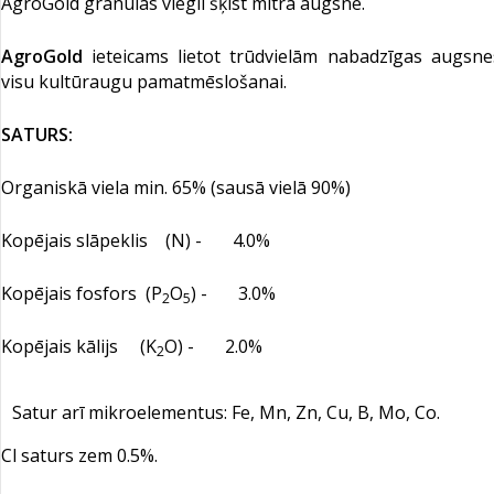
AgroGold granulas viegli šķīst mitrā augsnē.
AgroGold
ieteicams lietot trūdvielām nabadzīgas augsn
visu kultūraugu pamatmēslošanai.
SATURS:
Organiskā viela min. 65% (sausā vielā 90%)
Kopējais slāpeklis (N) - 4.0%
Kopējais fosfors (P
O
) - 3.0%
2
5
Kopējais kālijs (K
O) - 2.0%
2
Satur arī mikroelementus: Fe, Mn, Zn, Cu, B, Mo, Co.
Cl saturs zem 0.5%.