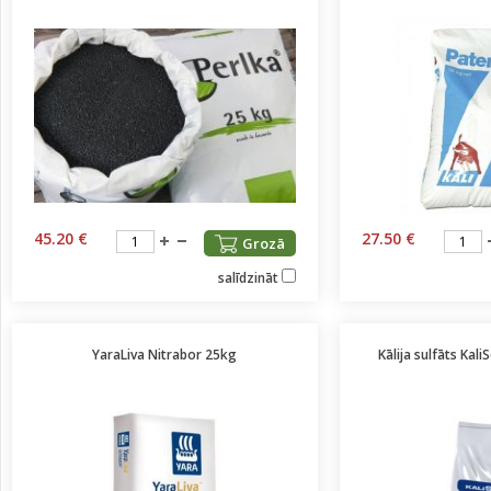
45.20 €
27.50 €
Grozā
salīdzināt
YaraLiva Nitrabor 25kg
Kālija sulfāts Kal