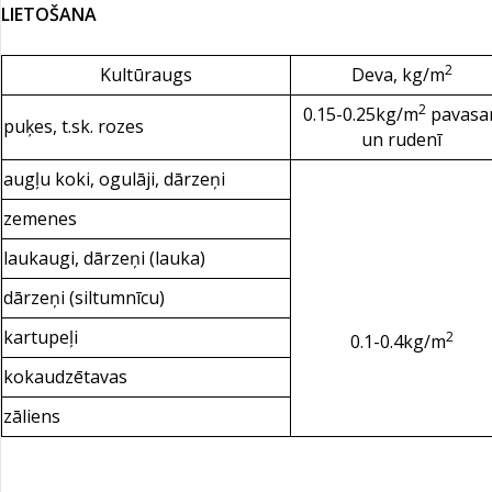
LIETOŠANA
2
Kultūraugs
Deva, kg/m
2
0.15-0.25kg/m
pavasar
puķes, t.sk. rozes
un rudenī
augļu koki, ogulāji, dārzeņi
zemenes
laukaugi, dārzeņi (lauka)
dārzeņi (siltumnīcu)
kartupeļi
2
0.1-0.4kg/m
kokaudzētavas
zāliens