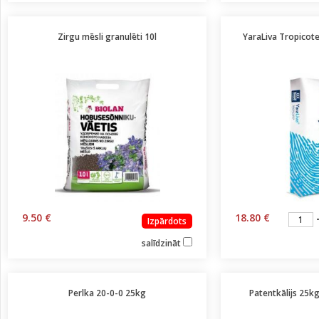
Zirgu mēsli granulēti 10l
YaraLiva Tropicote
9.50 €
18.80 €
Izpārdots
salīdzināt
Perlka 20-0-0 25kg
Patentkālijs 25kg