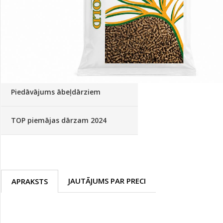
Palīglīdzekļi augu audzēšanai
(72)
Klientu Diena
Novatec - izcils mēslošanai arī
sezonas otrajā pusē!
Piedāvājums ābeļdārziem
TOP piemājas dārzam 2024
JAUTĀJUMS PAR PRECI
APRAKSTS