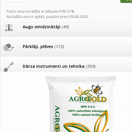
AKCIJAS komplekts - 
Augu laistīšana
(505)
MID MOWER + piekab
Preču cena norādīta ar iekļautu PVN 21%.
Pievienojies braucienam uz
Norādītā cena ir spēkā, pasūtot preci 09.08.2026.
Turkmenistānu!
IRRITEC Pilienlaistīš
Augu smidzinātāji
(40)
Tomātu sēklu katalogs
Pārklāji, plēves
(173)
Tomātu diena
Dārza instrumenti un tehnika
(359)
Tagad Vitrol GB arī 20kg
iepakojumā!
Deratizācija, dezinsekcija
(95)
Tomātu diena 21.augustā
Dezinfekcija, tīrīšana, mazgāšana
(29)
Ievešanas atļaujas 2025
Dažādi
(75)
Visas datu drošības lapas (DDL)
vienuviet