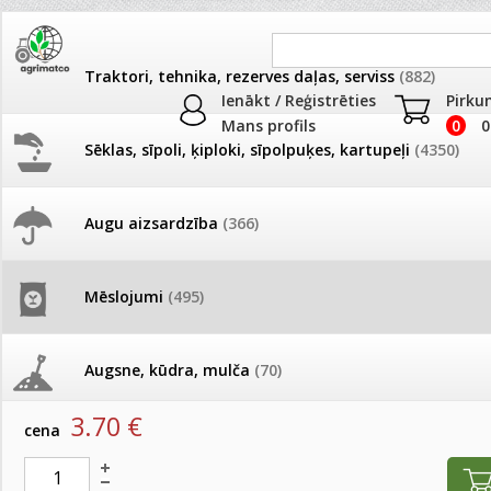
Traktori, tehnika, rezerves daļas, serviss
(882)
Ienākt / Reģistrēties
Pirku
Mans profils
0
0
Sēklas, sīpoli, ķiploki, sīpolpuķes, kartupeļi
(4350)
JAUNUMI
AKCIJAS
Augu aizsardzība
(366)
Mēslojumi piemājas dārzam
Pašlasīšanas vietu katalogs
AKCIJAS komplekts - 
frēze + mulčieris + p
Produkti
»
Mēslojumi
»
Mēslojumi piemājas dārzam
Mēslojumi
(495)
26.05. Vebinārs - Kā ierobežot
gliemežus piemājas dārzā un
AKCIJAS komplekts - S
Basfoliar Avant Natur SL 100ml
pilsētvidē?
frontālais iekrāvējs +
mulčieris + piekabe
Augsne, kūdra, mulča
(70)
artikuls:
9398
EAN:
4750473012937
Darba laiks Līgo svētkos
3.70
€
AKCIJAS komplekts - 
cena
Podi un kasetes
(646)
frēze + mulčieris
Ūdens piemērotības noteikšana
smidzinājumu veikšanai