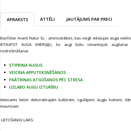
ATTĒLI
JAUTĀJUMS PAR PRECI
APRAKSTS
Basfoliar Avant Natur SL - aminoskābes, kas viegli iekļaujas auga vielm
IETAUPOT AUGA ENERĢIJU, ko augi būtu izmantojuši augšanai 
nodrošināšanai.
STIPRINA AUGUS
VEICINA APPUTEKSNĒŠANOS
PAĀTRINAS ATGŪŠANOS PĒC STRESA
UZLABO AUGU IZTURĪBU
Ieteicams lietot: dekoratīvajām kultūrām, ogulājiem, augļu kokiem, d
mauriņam.
LIETOŠANAS LAIKS: