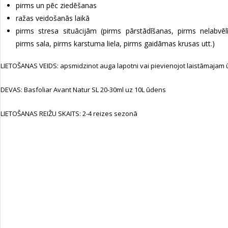
pirms un pēc ziedēšanas
ražas veidošanās laikā
pirms stresa situācijām (pirms pārstādīšanas, pirms nelabvēl
pirms sala, pirms karstuma liela, pirms gaidāmas krusas utt.)
LIETOŠANAS VEIDS: apsmidzinot auga lapotni vai pievienojot laistāmajam
DEVAS: Basfoliar Avant Natur SL 20-30ml uz 10L ūdens
LIETOŠANAS REIŽU SKAITS: 2-4 reizes sezonā