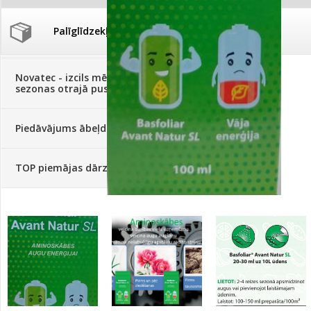
Palīglīdzekļi augu audzēšanai
(72)
Klientu Diena
Novatec - izcils mēslošanai arī
sezonas otrajā pusē!
Piedāvājums ābeļdārziem
TOP piemājas dārzam 2024