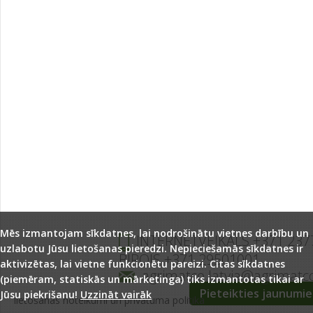
Mēs izmantojam sīkdatnes, lai nodrošinātu vietnes darbību un
INTERNETVEIKALS +371 237
uzlabotu Jūsu lietošanas pieredzi. Nepieciešamās sīkdatnes ir
BIROJS +371 29501001
aktivizētas, lai vietne funkcionētu pareizi. Citas sīkdatnes
agrimatco.latvia@agrimatc
(piemēram, statiskās un mārketinga) tiks izmantotas tikai ar
Pieteikties jaunumi
Jūsu piekrišanu!
Uzzināt vairāk
lietošanas noteikumi un privātuma politika