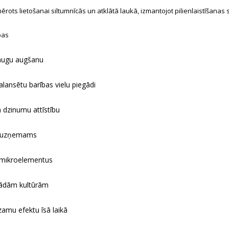
ērots lietošanai siltumnīcās un atklātā laukā, izmantojot pilienlaistīšana
bas
 augu augšanu
lansētu barības vielu piegādi
n dzinumu attīstību
vi uzņemams
 mikroelementus
ādām kultūrām
amu efektu īsā laikā