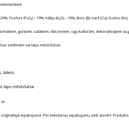
roelementiem
 20%; Fosfors (P₂O₅) – 19%; Kālijs (K₂O) – 19%; Bors (B); Varš (Cu); Dzelzs (F
tomātiem, gurķiem, salātiem, dārzeņiem, ogu kultūrām, dekoratīvajiem aug
īšanas sistēmām vai lapu mēslošanai.
 L ūdens
ns lapu mēslošanai
–VI
oriģinālajā iepakojumā. Pēc lietošanas iepakojumu cieši aizvērt. Produkts 