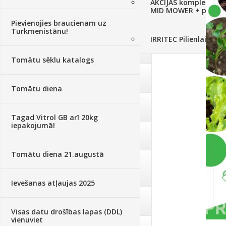
AKCIJAS komplekts - 
MID MOWER + piekab
Augsne, kūdra, mulča
(70)
Pievienojies braucienam uz
Turkmenistānu!
IRRITEC Pilienlaistīš
Podi un kasetes
(646)
Tomātu sēklu katalogs
Augu laistīšana
(505)
Tomātu diena
Augu smidzinātāji
(40)
Tagad Vitrol GB arī 20kg
iepakojumā!
Pārklāji, plēves
(173)
Tomātu diena 21.augustā
Dārza instrumenti un tehnika
(359)
Ievešanas atļaujas 2025
Deratizācija, dezinsekcija
(95)
Visas datu drošības lapas (DDL)
vienuviet