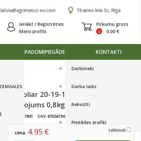
.latvia@agrimatco-eu.com
Tīraines iela 5c, Rīga
Ienākt / Reģistrēties
Pirkumu grozs
Mans profils
0
0.00
€
PADOMI
PIEGĀDE
KONTAKTI
Darbinieki
 ZEMGALES
Darba laiks
Basfoliar 20-19-19 aktīvai augšanai
mēslojums 0,8kg
Rekvizīti
Ā
artikuls:
7801
EAN:
4750473013149
Ir noliktavā
Piegādes grafiki
4.95
€
salīdzināt
cena