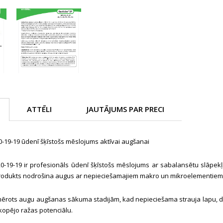
ATTĒLI
JAUTĀJUMS PAR PRECI
-19-19 ūdenī šķīstošs mēslojums aktīvai augšanai
-19-19 ir profesionāls ūdenī šķīstošs mēslojums ar sabalansētu slāpekļ
. Produkts nodrošina augus ar nepieciešamajiem makro un mikroelementiem i
ērots augu augšanas sākuma stadijām, kad nepieciešama strauja lapu, dzin
opējo ražas potenciālu.