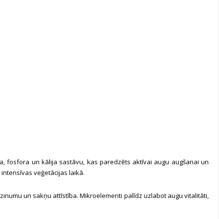
a, fosfora un kālija sastāvu, kas paredzēts aktīvai augu augšanai un
ntensīvas veģetācijas laikā.
umu un sakņu attīstība. Mikroelementi palīdz uzlabot augu vitalitāti,