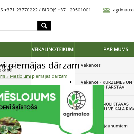
S +371 23770222 / BIROJS +371 29501001
agrimatco
VEIKALI
NOTEIKUMI
PAR MUMS
i piemājas dārzam
SOLIS 20 +
Vakances
iekabe
umi
»
Mēslojumi piemājas dārzam
Vakance - KURZEMES UN
OLIS 26(6+2) +
REĢIONĀLO PĀRSTĀVI
 frēze +
Vakance - NOLIKTAVAS
STRĀDNIEKU VEIKALĀ RĪG
SOLIS 26 HST +
Pieteikties jaunumiem