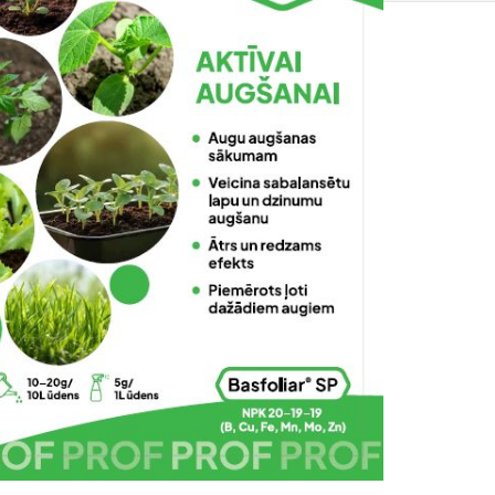
SOLIS 26 HST +
e
anas komplekti