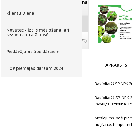
Dezinfekcija, tīrīšana, mazgāšana
(29)
Klientu Diena
Dažādi
(75)
Novatec - izcils mēslošanai arī
sezonas otrajā pusē!
Palīglīdzekļi augu audzēšanai
(72)
Piedāvājums ābeļdārziem
APRAKSTS
TOP piemājas dārzam 2024
Basfoliar® SP NPK 20
Basfoliar® SP NPK 20
veselīgai attīstībai
Mēslojums īpaši piem
augšanas tempu un k