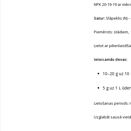
NPK 20-19-19 ar mik
Satur:
Slāpeklis (N) –
Piemērots: stādiem, 
Lietot ar pilienlaist
Ieteicamās devas:
10–20 g uz 10
5 g uz 1 L ūde
Lietošanas periods: I
Uzglabāt sausā vietā 