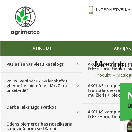
INTERNETVEIKAL
JAUNUMI
AKCIJAS
Mēslojum
Pašlasīšanas vietu katalogs
AKCIJAS komplekts - 
Traktori, tehnika, rezerves daļas,
frēze + mulčieris + p
serviss
(882)
Produkti
»
Mēsloj
26.05. Vebinārs - Kā ierobežot
gliemežus piemājas dārzā un
AKCIJAS komplekts - S
Sēklas, sīpoli, ķiploki, sīpolpuķes,
pilsētvidē?
frontālais iekrāvējs +
kartupeļi
(4350)
mulčieris + piekabe
Darba laiks Līgo svētkos
Augu aizsardzība
(366)
AKCIJAS komplekts - 
frēze + mulčieris
Ūdens piemērotības noteikšana
Mēslojumi
(495)
smidzinājumu veikšanai