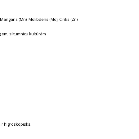
e); Mangāns (Mn); Molibdēns (Mo); Cinks (Zn)
iem, siltumnīcu kultūrām
ir higroskopisks.