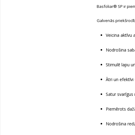
Basfoliar® SP ir piem
Galvenās priekšrocī
Veicina aktīvu
Nodrošina saba
Stimulē lapu u
Ātri un efektī
Satur svarīgus
Piemērots daž
Nodrošina redz