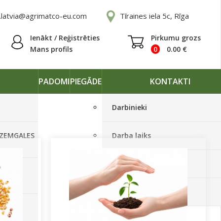
.latvia@agrimatco-eu.com
Tīraines iela 5c, Rīga
Ienākt / Reģistrēties
Pirkumu grozs
Mans profils
0
0.00
€
PADOMI
PIEGĀDE
KONTAKTI
Darbinieki
 ZEMGALES
Darba laiks
Rekvizīti
Ā
Piegādes grafiki