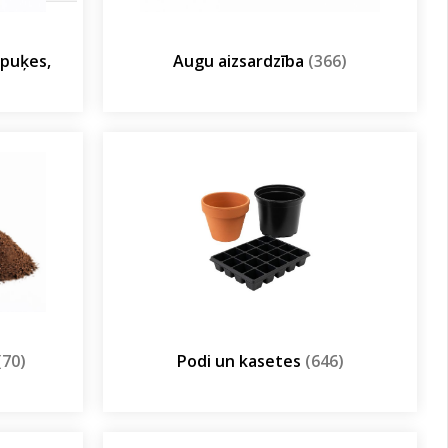
olpuķes,
Augu aizsardzība
(366)
(70)
Podi un kasetes
(646)