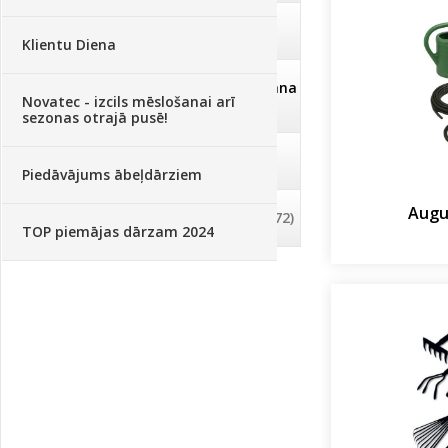
Deratizācija, dezinsekcija
(95)
Klientu Diena
Dezinfekcija, tīrīšana, mazgāšana
Novatec - izcils mēslošanai arī
(29)
sezonas otrajā pusē!
Dažādi
(75)
Piedāvājums ābeļdārziem
Augu
Palīglīdzekļi augu audzēšanai
(72)
TOP piemājas dārzam 2024