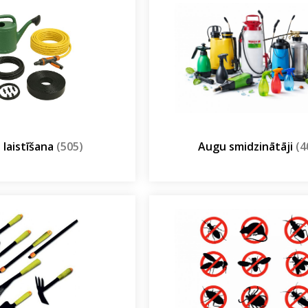
 laistīšana
(505)
Augu smidzinātāji
(4