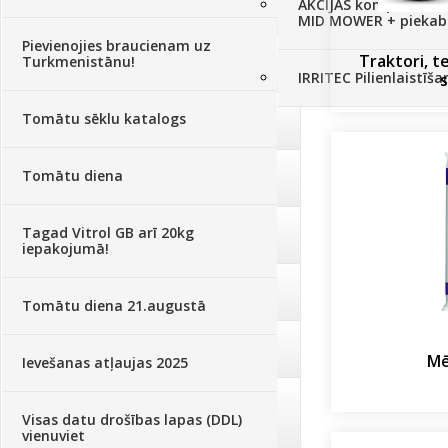
AKCIJAS komplekts - 
Augu aizsardzība
(366)
MID MOWER + piekab
Pievienojies braucienam uz
Traktori, t
Turkmenistānu!
Mēslojumi
(495)
IRRITEC Pilienlaistīš
s
Tomātu sēklu katalogs
Augsne, kūdra, mulča
(70)
Tomātu diena
Podi un kasetes
(646)
Tagad Vitrol GB arī 20kg
Augu laistīšana
(505)
iepakojumā!
Augu smidzinātāji
(40)
Tomātu diena 21.augustā
Pārklāji, plēves
(173)
Mē
Ievešanas atļaujas 2025
Dārza instrumenti un tehnika
Visas datu drošības lapas (DDL)
(359)
vienuviet