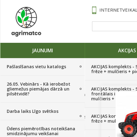
INTERNETVEIKAL
JAUNUMI
AKCIJAS
Pašlasīšanas vietu katalogs
AKCIJAS komplekts - 
frēze + mulčieris + p
26.05. Vebinārs - Kā ierobežot
gliemežus piemājas dārzā un
AKCIJAS komplekts - S
pilsētvidē?
frontālais iekrāvējs +
Traktori, tehnika, rezerves daļas,
mulčieris + piekabe
serviss
(882)
Darba laiks Līgo svētkos
AKCIJAS komplekts - 
Sēklas, sīpoli, ķiploki, sīpolpuķes,
frēze + mulčieris
kartupeļi
(4350)
Ūdens piemērotības noteikšana
smidzinājumu veikšanai