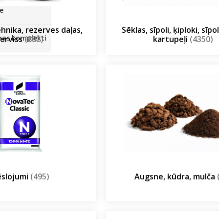
SOLIS 26 HST +
e
ehnika, rezerves daļas,
Sēklas, sīpoli, ķiploki, sīp
anas komplekti
erviss
(882)
kartupeļi
(4350)
slojumi
(495)
Augsne, kūdra, mulča