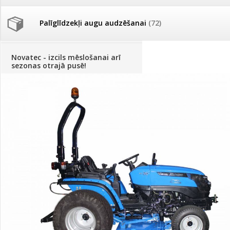
Palīglīdzekļi augu audzēšanai
(72)
Klientu Diena
Novatec - izcils mēslošanai arī
sezonas otrajā pusē!
Piedāvājums ābeļdārziem
TOP piemājas dārzam 2024