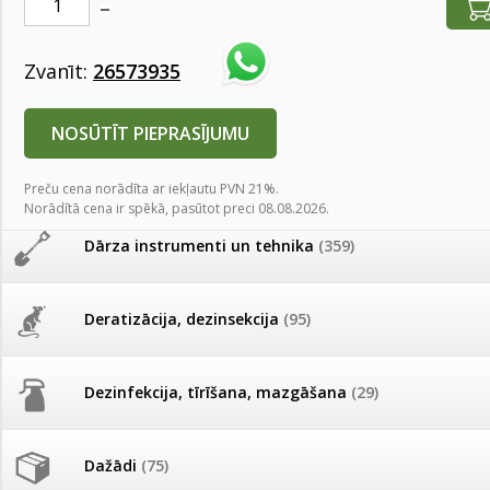
AKCIJAS komplekts - 
Augu laistīšana
(505)
MID MOWER + piekab
Pievienojies braucienam uz
Zvanīt:
26573935
Turkmenistānu!
IRRITEC Pilienlaistīš
Augu smidzinātāji
(40)
NOSŪTĪT PIEPRASĪJUMU
Tomātu sēklu katalogs
Pārklāji, plēves
(173)
Preču cena norādīta ar iekļautu PVN 21%.
Tomātu diena
Norādītā cena ir spēkā, pasūtot preci 08.08.2026.
Dārza instrumenti un tehnika
(359)
Tagad Vitrol GB arī 20kg
Līzinga kalkulators
iepakojumā!
Deratizācija, dezinsekcija
(95)
Pirmā iemaksa
Termiņš (mēn.)
Tomātu diena 21.augustā
0
€
0
€
Pirmā iemaksa
Ikmēn. maksājums
Dezinfekcija, tīrīšana, mazgāšana
(29)
Ievešanas atļaujas 2025
* Kalkulatoru aprēķinam ir informatīva nozīme. Ikmēneša maksājums var main
izvēlētā līzinga kompānijas piedāvājuma.
Dažādi
(75)
Visas datu drošības lapas (DDL)
vienuviet