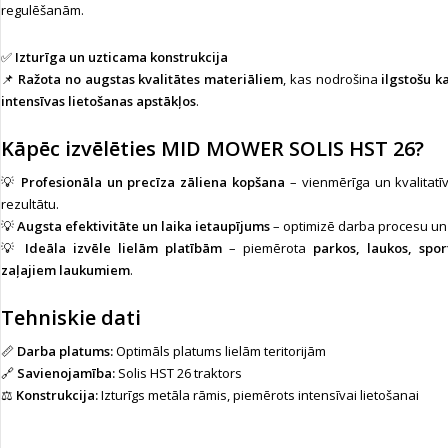
regulēšanām.
✅
Izturīga un uzticama konstrukcija
📌
Ražota no augstas kvalitātes materiāliem
, kas nodrošina
ilgstošu k
intensīvas lietošanas apstākļos
.
Kāpēc izvēlēties MID MOWER SOLIS HST 26?
💡
Profesionāla un precīza zāliena kopšana
– vienmērīga un kvalitatī
rezultātu.
💡
Augsta efektivitāte un laika ietaupījums
– optimizē darba procesu un p
💡
Ideāla izvēle lielām platībām
– piemērota
parkos, laukos, spo
zaļajiem laukumiem
.
Tehniskie dati
📏
Darba platums:
Optimāls platums lielām teritorijām
🔗
Savienojamība:
Solis HST 26 traktors
⚖
Konstrukcija:
Izturīgs metāla rāmis, piemērots intensīvai lietošanai