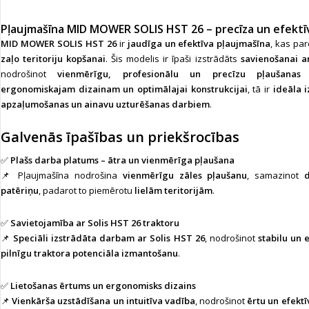
Pļaujmašīna MID MOWER SOLIS HST 26 – precīza un efektī
MID MOWER SOLIS HST 26
ir
jaudīga un efektīva pļaujmašīna
, kas pa
zaļo teritoriju kopšanai
. Šis modelis ir īpaši izstrādāts
savienošanai a
nodrošinot
vienmērīgu, profesionālu un precīzu pļaušanas 
ergonomiskajam dizainam un optimālajai konstrukcijai
, tā ir
ideāla i
apzaļumošanas un ainavu uzturēšanas darbiem
.
Galvenās īpašības un priekšrocības
✅
Plašs darba platums – ātra un vienmērīga pļaušana
📌 Pļaujmašīna nodrošina
vienmērīgu zāles pļaušanu
, samazinot
patēriņu
, padarot to piemērotu
lielām teritorijām
.
✅
Savietojamība ar Solis HST 26 traktoru
📌
Speciāli izstrādāta darbam ar Solis HST 26
, nodrošinot
stabilu un 
pilnīgu traktora potenciāla izmantošanu
.
✅
Lietošanas ērtums un ergonomisks dizains
📌
Vienkārša uzstādīšana un intuitīva vadība
, nodrošinot
ērtu un efekt