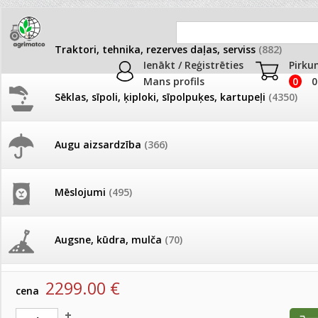
Traktori, tehnika, rezerves daļas, serviss
(882)
Ienākt / Reģistrēties
Pirku
Mans profils
0
0
Sēklas, sīpoli, ķiploki, sīpolpuķes, kartupeļi
(4350)
JAUNUMI
AKCIJAS
Augu aizsardzība
(366)
Zāles pļāvēji/mulčieri
Pašlasīšanas vietu katalogs
AKCIJAS komplekts - 
frēze + mulčieris + p
Produkti
»
Traktori, tehnika, rezerves daļas, serviss
»
Traktoru 
Mēslojumi
(495)
Zāles pļāvēji/mulčieri
26.05. Vebinārs - Kā ierobežot
gliemežus piemājas dārzā un
AKCIJAS komplekts - S
pilsētvidē?
frontālais iekrāvējs +
Pļaujmašīna MID MOWER Solis HST 26
mulčieris + piekabe
Augsne, kūdra, mulča
(70)
artikuls:
2600094
Darba laiks Līgo svētkos
AKCIJAS komplekts - 
2299.00
€
Podi un kasetes
(646)
frēze + mulčieris
cena
Ūdens piemērotības noteikšana
smidzinājumu veikšanai