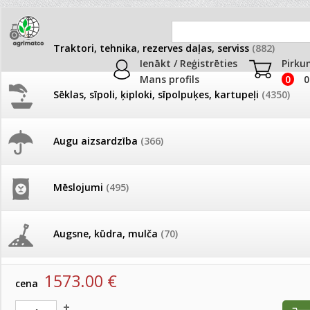
Traktori, tehnika, rezerves daļas, serviss
(882)
Ienākt / Reģistrēties
Pirku
Mans profils
0
0
Sēklas, sīpoli, ķiploki, sīpolpuķes, kartupeļi
(4350)
JAUNUMI
AKCIJAS
Augu aizsardzība
(366)
Augsnes apstrādei
Pašlasīšanas vietu katalogs
AKCIJAS komplekts - 
frēze + mulčieris + p
Produkti
»
Traktori, tehnika, rezerves daļas, serviss
»
Traktoru 
Mēslojumi
(495)
Augsnes apstrādei
26.05. Vebinārs - Kā ierobežot
gliemežus piemājas dārzā un
AKCIJAS komplekts - S
pilsētvidē?
frontālais iekrāvējs +
Augsnes frēze horizontālā Solis SLX135
mulčieris + piekabe
Augsne, kūdra, mulča
(70)
artikuls:
2000085
EAN:
2000085
Darba laiks Līgo svētkos
AKCIJAS komplekts - 
1573.00
€
Podi un kasetes
(646)
frēze + mulčieris
cena
Ūdens piemērotības noteikšana
smidzinājumu veikšanai