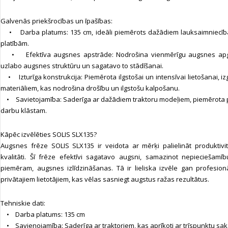
Galvenās priekšrocības un īpašības:
• Darba platums: 135 cm, ideāli piemērots dažādiem lauksaimniecīb
platībām.
• Efektīva augsnes apstrāde: Nodrošina vienmērīgu augsnes apgr
uzlabo augsnes struktūru un sagatavo to stādīšanai.
• Izturīga konstrukcija: Piemērota ilgstošai un intensīvai lietošanai, iz
materiāliem, kas nodrošina drošību un ilgstošu kalpošanu.
• Savietojamība: Saderīga ar dažādiem traktoru modeļiem, piemērota 
darbu klāstam.
Kāpēc izvēlēties SOLIS SLX135?
Augsnes frēze SOLIS SLX135 ir veidota ar mērķi palielināt produktivi
kvalitāti. Šī frēze efektīvi sagatavo augsni, samazinot nepieciešamī
piemēram, augsnes izlīdzināšanas. Tā ir lieliska izvēle gan profesio
privātajiem lietotājiem, kas vēlas sasniegt augstus ražas rezultātus.
Tehniskie dati:
• Darba platums: 135 cm
• Savienojamība: Saderīga ar traktoriem, kas aprīkoti ar trīspunktu sak