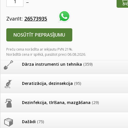
AKCIJAS komplekts - 
Augu laistīšana
(505)
MID MOWER + piekab
Pievienojies braucienam uz
Zvanīt:
26573935
Turkmenistānu!
IRRITEC Pilienlaistīš
Augu smidzinātāji
(40)
NOSŪTĪT PIEPRASĪJUMU
Tomātu sēklu katalogs
Pārklāji, plēves
(173)
Preču cena norādīta ar iekļautu PVN 21%.
Tomātu diena
Norādītā cena ir spēkā, pasūtot preci 06.08.2026.
Dārza instrumenti un tehnika
(359)
Tagad Vitrol GB arī 20kg
Līzinga kalkulators
iepakojumā!
Deratizācija, dezinsekcija
(95)
Pirmā iemaksa
Termiņš (mēn.)
Tomātu diena 21.augustā
0
€
0
€
Pirmā iemaksa
Ikmēn. maksājums
Dezinfekcija, tīrīšana, mazgāšana
(29)
Ievešanas atļaujas 2025
* Kalkulatoru aprēķinam ir informatīva nozīme. Ikmēneša maksājums var main
izvēlētā līzinga kompānijas piedāvājuma.
Dažādi
(75)
Visas datu drošības lapas (DDL)
vienuviet