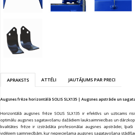
ATTĒLI
JAUTĀJUMS PAR PRECI
APRAKSTS
Augsnes frēze horizontālā SOLIS SLX135 | Augsnes apstrāde un saga
Horizontālā augsnes frēze SOLIS SLX135 ir efektīvs un uzticams risi
optimālu augsnes sagatavošanu dažādiem lauksaimniecības un dārzkopī
kvalitātes frēze ir izstrādāta profesionālai augsnes apstrādei, īpaš
vidējiem saimniecībām, kur nepieciešama augsnes sagatavošana stādīšana