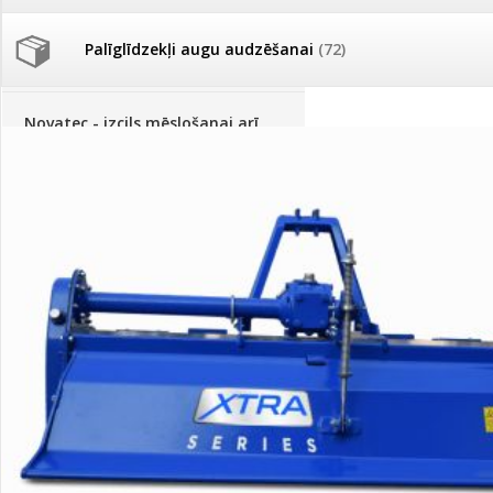
Palīglīdzekļi augu audzēšanai
(72)
Klientu Diena
Novatec - izcils mēslošanai arī
sezonas otrajā pusē!
Piedāvājums ābeļdārziem
TOP piemājas dārzam 2024