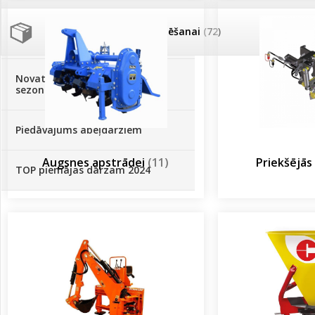
Palīglīdzekļi augu audzēšanai
(72)
Klientu Diena
Novatec - izcils mēslošanai arī
sezonas otrajā pusē!
Piedāvājums ābeļdārziem
Augsnes apstrādei
(11)
Priekšējās
TOP piemājas dārzam 2024