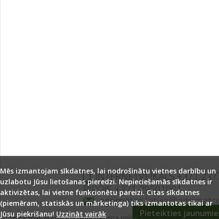
Mēs izmantojam sīkdatnes, lai nodrošinātu vietnes darbību un
INTERNETVEIKALS +371 237
uzlabotu Jūsu lietošanas pieredzi. Nepieciešamās sīkdatnes ir
BIROJS +371 29501001
aktivizētas, lai vietne funkcionētu pareizi. Citas sīkdatnes
agrimatco.latvia@agrimatc
(piemēram, statiskās un mārketinga) tiks izmantotas tikai ar
Pieteikties jaunumi
Jūsu piekrišanu!
Uzzināt vairāk
lietošanas noteikumi un privātuma politika