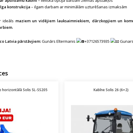
ar apsildāmu kabīni
– lieliska opcija darbam ziemas apstākļos
īga konstrukcija
– ilgam darbam ar minimālām uzturēšanas izmaksām
r ideāls
maziem un vidējiem lauksaimniekiem, dārzkopjiem un kom
darbiem
.
co Latvia pārstāvjiem:
Gunārs Eltermanis
+37126573935
Gunars
ces
 horizontālā Solis SL-SS205
Kabīne Solis 26 (6+2)