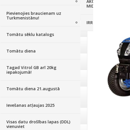
AKCIJAS komplekts - 
MID MOWER + piekab
Augsne, kūdra, mulča
(70)
Pievienojies braucienam uz
Turkmenistānu!
IRRITEC Pilienlaistīš
Podi un kasetes
(646)
Tomātu sēklu katalogs
Augu laistīšana
(505)
Tomātu diena
Augu smidzinātāji
(40)
Tagad Vitrol GB arī 20kg
iepakojumā!
Pārklāji, plēves
(173)
Tomātu diena 21.augustā
Dārza instrumenti un tehnika
(359)
Ievešanas atļaujas 2025
Deratizācija, dezinsekcija
(95)
Visas datu drošības lapas (DDL)
vienuviet