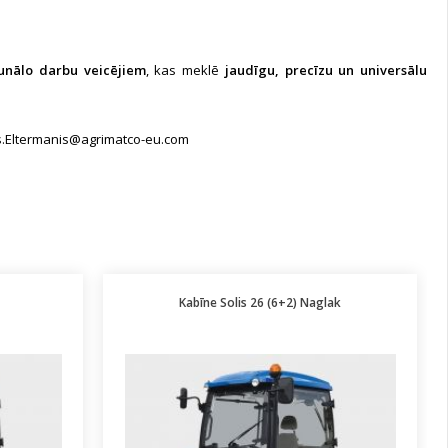
unālo darbu veicējiem
, kas meklē
jaudīgu, precīzu un universālu
.Eltermanis@agrimatco-eu.com
Kabīne Solis 26 (6+2) Naglak