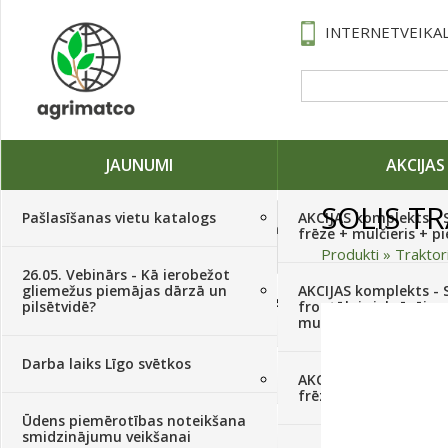
INTERNETVEIKAL
JAUNUMI
AKCIJAS
SOLIS T
Pašlasīšanas vietu katalogs
AKCIJAS komplekts - 
Traktori, tehnika, rezerves daļas,
frēze + mulčieris + p
serviss
(882)
Produkti
»
Traktor
26.05. Vebinārs - Kā ierobežot
gliemežus piemājas dārzā un
AKCIJAS komplekts - S
Sēklas, sīpoli, ķiploki, sīpolpuķes,
pilsētvidē?
frontālais iekrāvējs +
kartupeļi
(4350)
mulčieris + piekabe
Darba laiks Līgo svētkos
Augu aizsardzība
(366)
AKCIJAS komplekts - 
frēze + mulčieris
Ūdens piemērotības noteikšana
Mēslojumi
(495)
smidzinājumu veikšanai