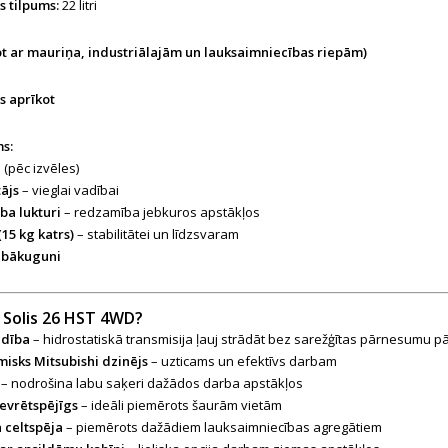
s tilpums:
22 litri
ot ar mauriņa, industriālajām un lauksaimniecības riepām)
s aprīkot
s:
e
(pēc izvēles)
tājs
– vieglai vadībai
ba lukturi
– redzamība jebkuros apstākļos
(15 kg katrs)
– stabilitātei un līdzsvaram
r bākuguni
s Solis 26 HST 4WD?
adība
– hidrostatiskā transmisija ļauj strādāt bez sarežģītas pārnesumu 
isks Mitsubishi dzinējs
– uzticams un efektīvs darbam
– nodrošina labu saķeri dažādos darba apstākļos
evrētspējīgs
– ideāli piemērots šaurām vietām
ā celtspēja
– piemērots dažādiem lauksaimniecības agregātiem