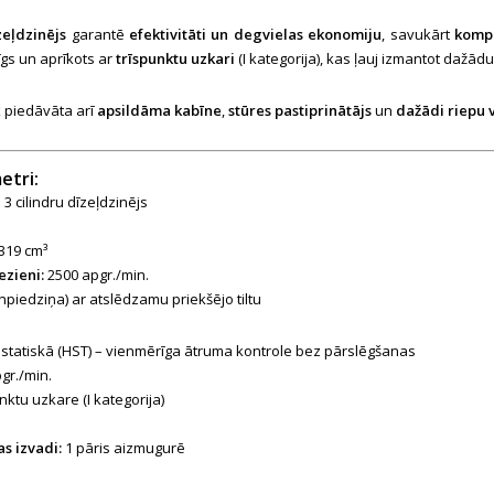
zeļdzinējs
garantē
efektivitāti un degvielas ekonomiju
, savukārt
kompa
īgs un aprīkots ar
trīspunktu uzkari
(I kategorija), kas ļauj izmantot dažā
k piedāvāta arī
apsildāma kabīne
,
stūres pastiprinātājs
un
dažādi riepu 
etri:
 3 cilindru dīzeļdzinējs
319 cm³
ezieni:
2500 apgr./min.
npiedziņa) ar atslēdzamu priekšējo tiltu
statiskā (HST) – vienmērīga ātruma kontrole bez pārslēgšanas
gr./min.
ktu uzkare (I kategorija)
s izvadi:
1 pāris aizmugurē