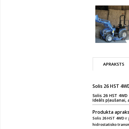
APRAKSTS
Solis 26 HST 4WD
Solis 26 HST 4WD
Ideāls pļaušanai,
Produkta apraks
Solis 26 HST 4WD
ir
hidrostatisko trans