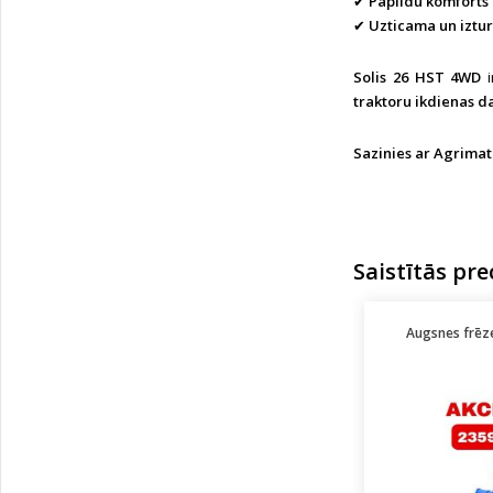
✔
Papildu komforts 
✔
Uzticama un iztur
Solis 26 HST 4WD
i
traktoru ikdienas 
Sazinies ar Agrimat
Saistītās pre
Augsnes frēze