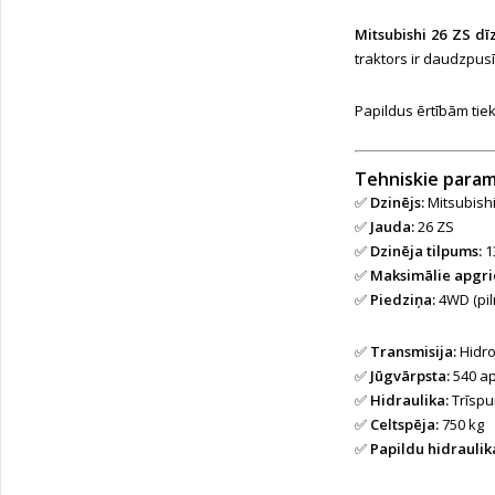
Mitsubishi 26 ZS dī
traktors ir daudzpus
Papildus ērtībām tie
Tehniskie param
✅
Dzinējs:
Mitsubishi
✅
Jauda:
26 ZS
✅
Dzinēja tilpums:
1
✅
Maksimālie apgri
✅
Piedziņa:
4WD (pil
✅
Transmisija:
Hidro
✅
Jūgvārpsta:
540 ap
✅
Hidraulika:
Trīspun
✅
Celtspēja:
750 kg
✅
Papildu hidraulika