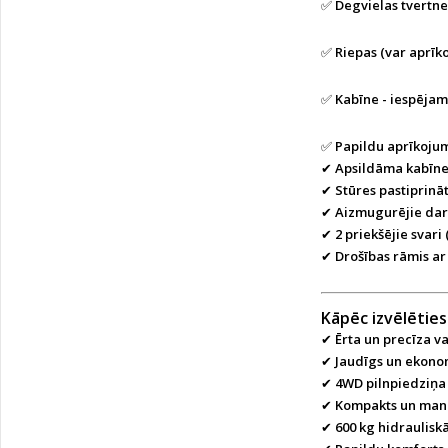
✅
Degvielas tvertne
✅
Riepas (var aprīk
✅
Kabīne - iespējam
✅
Papildu aprīkojum
✔
Apsildāma kabīn
✔
Stūres pastiprinā
✔
Aizmugurējie dar
✔
2 priekšējie svari 
✔
Drošības rāmis a
Kāpēc izvēlētie
✔
Ērta un precīza v
✔
Jaudīgs un ekonom
✔
4WD pilnpiedziņa
✔
Kompakts un man
✔
600 kg hidraulisk