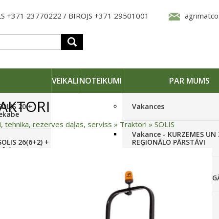
S +371 23770222 / BIROJS +371 29501001
agrimatco
VEIKALI
NOTEIKUMI
PAR MUMS
RAKTORI
SOLIS 20 +
Vakances
iekabe
i, tehnika, rezerves daļas, serviss
»
Traktori
»
SOLIS
Vakance - KURZEMES UN
OLIS 26(6+2) +
REĢIONĀLO PĀRSTĀVI
 frēze +
Vakance - NOLIKTAVAS
STRĀDNIEKU VEIKALĀ RĪG
SOLIS 26 HST +
Pieteikties jaunumiem