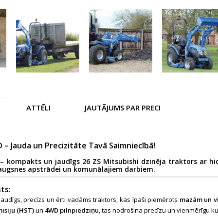
ATTĒLI
JAUTĀJUMS PAR PRECI
 – Jauda un Precizitāte Tavā Saimniecībā!
 – kompakts un jaudīgs
26 ZS Mitsubishi dzinēja
traktors ar
hi
 augsnes apstrādei un komunālajiem darbiem.
ts:
 jaudīgs, precīzs un ērti vadāms traktors, kas īpaši piemērots
mazām un v
misiju (HST)
un
4WD pilnpiedziņu
, tas nodrošina precīzu un vienmērīgu 