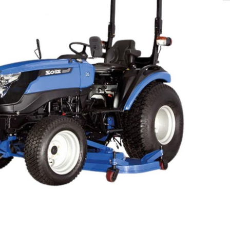
SOLIS 26 HST +
e
anas komplekti