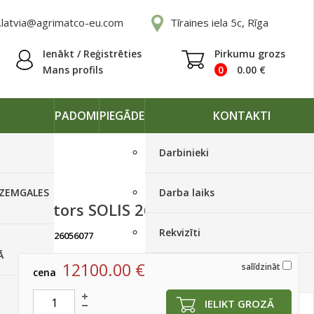
.latvia@agrimatco-eu.com
Tīraines iela 5c, Rīga
Ienākt / Reģistrēties
Pirkumu grozs
Mans profils
0
0.00
€
PADOMI
PIEGĀDE
KONTAKTI
Darbinieki
 ZEMGALES
Darba laiks
Traktors SOLIS 26 HST 4WD
Rekvizīti
artikuls:
26056077
Ir noliktavā, < 10 gab.
Ā
12100.00
€
salīdzināt
cena
Piegādes grafiki
IELIKT GROZĀ