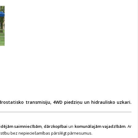
drostatisko transmisiju
,
4WD piedziņu
un
hidraulisko uzkari
.
idējām saimniecībām
,
dārzkopībai
un
komunālajām vajadzībām
. Ar
kustību bez nepieciešamības pārslēgt pārnesumus.