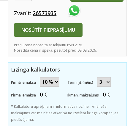
Zvanīt:
26573935
NOSŪTĪT PIEPRASĪJUMU
Preču cena norādīta ar iekļautu PVN 21%.
Norādītā cena ir spēkā, pasūtot preci 08.08.2026.
Līzinga kalkulators
Pirmā iemaksa
Termiņš (mēn.)
0
€
0
€
Pirmā iemaksa
Ikmēn. maksājums
* Kalkulatoru aprēķinam ir informatīva nozīme. Ikmēneša
maksājums var mainīties atkarībā no izvēlētā līzinga kompānijas
piedāvājuma.