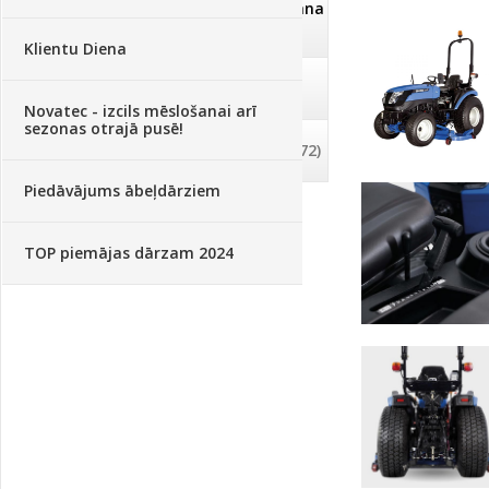
Dezinfekcija, tīrīšana, mazgāšana
(29)
Klientu Diena
Dažādi
(75)
Novatec - izcils mēslošanai arī
sezonas otrajā pusē!
Palīglīdzekļi augu audzēšanai
(72)
Piedāvājums ābeļdārziem
TOP piemājas dārzam 2024