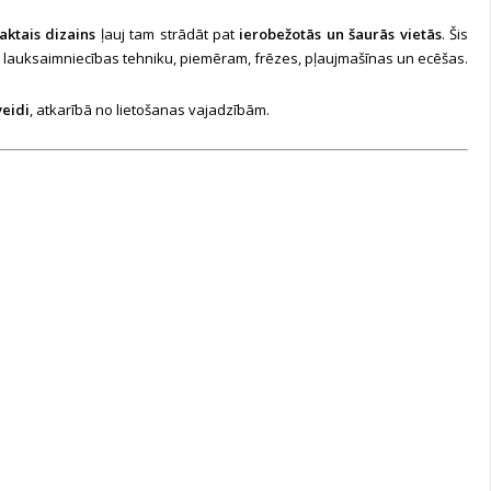
ktais dizains
ļauj tam strādāt pat
ierobežotās un šaurās vietās
. Šis
du lauksaimniecības tehniku, piemēram, frēzes, pļaujmašīnas un ecēšas.
veidi
, atkarībā no lietošanas vajadzībām.