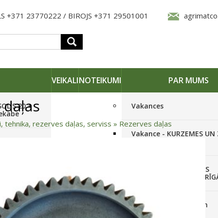
S +371 23770222 / BIROJS +371 29501001
agrimatco
VEIKALI
NOTEIKUMI
PAR MUMS
 daļas
SOLIS 20 +
Vakances
iekabe
i, tehnika, rezerves daļas, serviss
»
Rezerves daļas
Vakance - KURZEMES UN
OLIS 26(6+2) +
REĢIONĀLO PĀRSTĀVI
 frēze +
Vakance - NOLIKTAVAS
STRĀDNIEKU VEIKALĀ RĪG
SOLIS 26 HST +
Pieteikties jaunumiem