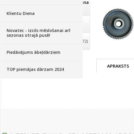
Dezinfekcija, tīrīšana, mazgāšana
(29)
Klientu Diena
Dažādi
(75)
Novatec - izcils mēslošanai arī
sezonas otrajā pusē!
Palīglīdzekļi augu audzēšanai
(72)
Piedāvājums ābeļdārziem
APRAKSTS
TOP piemājas dārzam 2024