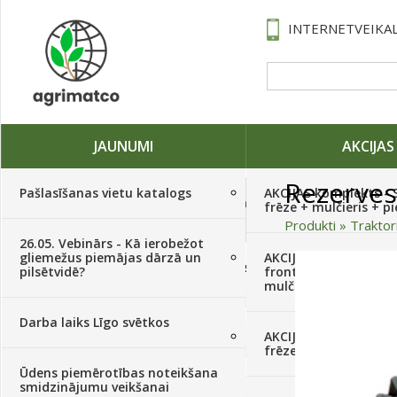
INTERNETVEIKAL
JAUNUMI
AKCIJAS
Rezerves
Pašlasīšanas vietu katalogs
AKCIJAS komplekts - 
Traktori, tehnika, rezerves daļas,
frēze + mulčieris + p
serviss
(882)
Produkti
»
Traktor
26.05. Vebinārs - Kā ierobežot
gliemežus piemājas dārzā un
AKCIJAS komplekts - S
Sēklas, sīpoli, ķiploki, sīpolpuķes,
pilsētvidē?
frontālais iekrāvējs +
kartupeļi
(4350)
mulčieris + piekabe
Darba laiks Līgo svētkos
Augu aizsardzība
(366)
AKCIJAS komplekts - 
frēze + mulčieris
Ūdens piemērotības noteikšana
Mēslojumi
(495)
smidzinājumu veikšanai