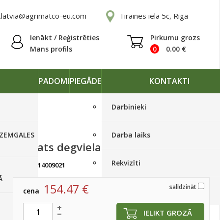
.latvia@agrimatco-eu.com
Tīraines iela 5c, Rīga
Ienākt / Reģistrēties
Pirkumu grozs
Mans profils
0
0.00
€
PADOMI
PIEGĀDE
KONTAKTI
Darbinieki
 ZEMGALES
Darba laiks
Zobrats degvielas sūknim
Rekvizīti
artikuls:
14009021
Ir noliktavā, < 10 gab.
Ā
154.47
€
salīdzināt
cena
Piegādes grafiki
IELIKT GROZĀ