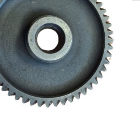
SOLIS 26 HST +
e
anas komplekti