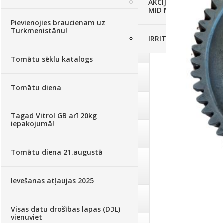
AKCIJAS komplekts - 
MID MOWER + piekab
Augsne, kūdra, mulča
(70)
Pievienojies braucienam uz
Turkmenistānu!
IRRITEC Pilienlaistīš
Podi un kasetes
(646)
Tomātu sēklu katalogs
Augu laistīšana
(505)
Tomātu diena
Augu smidzinātāji
(40)
Tagad Vitrol GB arī 20kg
iepakojumā!
Pārklāji, plēves
(173)
Tomātu diena 21.augustā
Dārza instrumenti un tehnika
(359)
Ievešanas atļaujas 2025
Deratizācija, dezinsekcija
(95)
Visas datu drošības lapas (DDL)
vienuviet