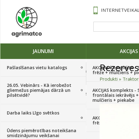
INTERNETVEIKAL
JAUNUMI
AKCIJAS
Rezerves
Pašlasīšanas vietu katalogs
AKCIJAS komplekts - 
Traktori, tehnika, rezerves daļas,
frēze + mulčieris + p
serviss
(882)
Produkti
»
Traktor
26.05. Vebinārs - Kā ierobežot
gliemežus piemājas dārzā un
AKCIJAS komplekts - S
Sēklas, sīpoli, ķiploki, sīpolpuķes,
pilsētvidē?
frontālais iekrāvējs +
kartupeļi
(4350)
mulčieris + piekabe
Darba laiks Līgo svētkos
Augu aizsardzība
(366)
AKCIJAS komplekts - 
frēze + mulčieris
Ūdens piemērotības noteikšana
Mēslojumi
(495)
smidzinājumu veikšanai