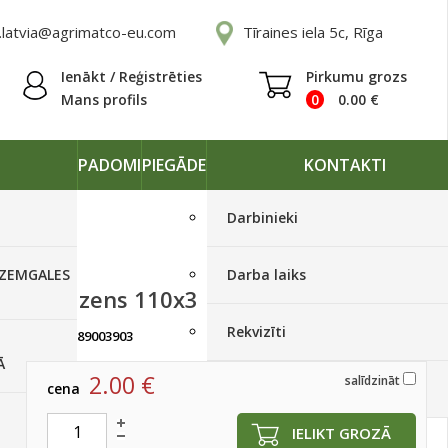
.latvia@agrimatco-eu.com
Tīraines iela 5c, Rīga
Ienākt / Reģistrēties
Pirkumu grozs
Mans profils
0
0.00
€
PADOMI
PIEGĀDE
KONTAKTI
Darbinieki
 ZEMGALES
Darba laiks
Gredzens 110x3
Rekvizīti
artikuls:
89003903
Ir noliktavā
Ā
2.00
€
salīdzināt
cena
Piegādes grafiki
IELIKT GROZĀ