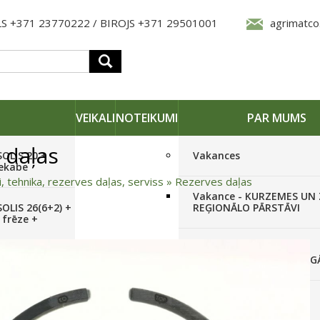
S +371 23770222 / BIROJS +371 29501001
agrimatco
VEIKALI
NOTEIKUMI
PAR MUMS
 daļas
SOLIS 20 +
Vakances
iekabe
i, tehnika, rezerves daļas, serviss
»
Rezerves daļas
Vakance - KURZEMES UN
OLIS 26(6+2) +
REĢIONĀLO PĀRSTĀVI
 frēze +
Vakance - NOLIKTAVAS
STRĀDNIEKU VEIKALĀ RĪG
SOLIS 26 HST +
Pieteikties jaunumiem