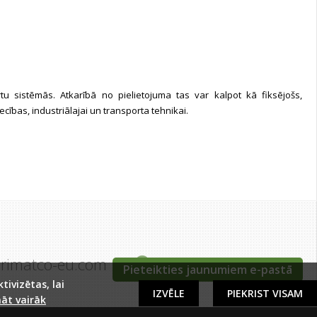
tu sistēmās. Atkarībā no pielietojuma tas var kalpot kā fiksējošs,
cības, industriālajai un transporta tehnikai.
grimatco-eu.com
Tīraines iela 5c, Rīga
Pieteikties jaunumiem e-pastā
ivizētas, lai
IZVĒLE
PIEKRIST VISAM
āt vairāk