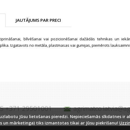
JAUTĀJUMS PAR PRECI
iprināšanai, blīvēšanai vai pozicionēšanai dažādās tehnikas un iekār
plika. Izgatavots no metāla, plastmasas vai gumijas, piemērots lauksaimnie
JS +371 29501001
agrimatco.latvia@a
labotu Jūsu lietošanas pieredzi. Nepieciešamās sīkdatnes ir akt
s un mārketinga) tiks izmantotas tikai ar Jūsu piekrišanu!
Uzzin