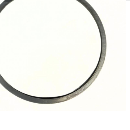
SOLIS 26 HST +
e
anas komplekti