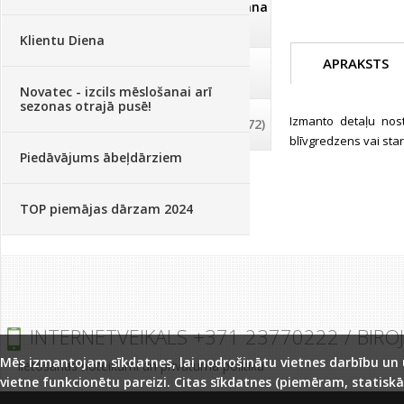
Dezinfekcija, tīrīšana, mazgāšana
(29)
Klientu Diena
APRAKSTS
Dažādi
(75)
Novatec - izcils mēslošanai arī
sezonas otrajā pusē!
Izmanto detaļu nost
Palīglīdzekļi augu audzēšanai
(72)
blīvgredzens vai star
Piedāvājums ābeļdārziem
TOP piemājas dārzam 2024
INTERNETVEIKALS +371 23770222 / BIRO
Mēs izmantojam sīkdatnes, lai nodrošinātu vietnes darbību un uz
lietošanas noteikumi un privātuma politika
vietne funkcionētu pareizi. Citas sīkdatnes (piemēram, statiskā