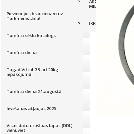
AKCIJAS komplekts - 
MID MOWER + piekab
Augsne, kūdra, mulča
(70)
Pievienojies braucienam uz
Turkmenistānu!
IRRITEC Pilienlaistīš
Podi un kasetes
(646)
Tomātu sēklu katalogs
Augu laistīšana
(505)
Tomātu diena
Augu smidzinātāji
(40)
Tagad Vitrol GB arī 20kg
iepakojumā!
Pārklāji, plēves
(173)
Tomātu diena 21.augustā
Dārza instrumenti un tehnika
(359)
Ievešanas atļaujas 2025
Deratizācija, dezinsekcija
(95)
Visas datu drošības lapas (DDL)
vienuviet